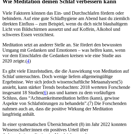
Wie Medi­ta­tion deinen Schlaf ver­bes­sern kann
Viele Faktoren können das Ein- und Durchschlafen fördern oder
behindern. Auf eine gute Schlafhygiene am Abend hast du ziemlich
direkten Einfluss – zum Beispiel, wenn du dich nicht blauhaltigem
Licht von Bildschirmen aussetzt und auf Koffein, Alkohol und
schweres Essen verzichtest.
Meditation setzt an anderer Stelle an. Sie fördert den bewussten
Umgang mit Gedanken und Emotionen – was helfen kann, wenn
vor dem Einschlafen die Gedanken kreisen wie eine Studie aus
2020 zeigte.(
4
)
Es gibt viele Einzelstudien, die die Auswirkung von Meditation auf
Schlaf untersuchten. Doch wenige liefern allgemeingültige
Ergebnisse. Wer sich jedoch wissenschaftliche Metaanalysen(5)
ansieht, kann stärker Trends beobachten: 2018 werteten Forschende
insgesamt 18 Studien(
6
) aus und kamen zu dem vorläufigen
Schluss, dass “Achtsamkeitsmeditation helfen (kann), gewisse
Aspekte von Schlafstörungen zu behandeln”.(7) Die Forschenden
nahmen auch an, dass die positive Wirkung der Meditation
langfristig anhält.
In einer systematischen Übersichtsarbeit (8) im Jahr 2022 konnten
Wissenschafter:innen ein positives Urteil über