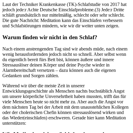
Laut der Techniker Krankenkasse (TK)-Schlaf­stu­die von 2017 hat
jedoch jede:r Achte Deutsche Einschlafprobleme.(3) Jede:r Dritte
schläft grundsätzlich nur mittelmäßig, schlecht oder sehr schlecht.
Die gute Nach­richt: Meditation kann das Einschlafen verbessern
und Schlafstörungen mindern, wie wir dir weiter unten zeigen.
Warum finden wir nicht in den Schlaf?
Nach einem anstrengenden Tag sind wir abends müde, nach einem
wenig herausfordernden jedoch nicht so schnell. Aber selbst wenn
du eigentlich bereit fürs Bett bist, können äußere und innere
Stressauslöser deinen Körper und deine Psyche wieder in
Alarmbereitschaft versetzen – dazu können auch die eigenen
Gedanken und Sorgen zählen.
Während wir über die meiste Zeit in unserer
Entwicklungsgeschichte als Menschen nachts buchstäblich Angst
um unsere körperliche Unversehrtheit haben mussten, trifft das für
viele Menschen heute so nicht mehr zu. Aber auch die Angst vor
dem nächsten Tag bei der Arbeit mit dem unausstehlichen Kollegen
oder der cholerischen Chefin können stressauslösend wirken und
das Wieder(einschlafen) erschweren. Gerade hier kann Meditation
unterstützen: