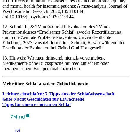
HH. Effects of mindfulness-based stress reduction on sleep quality
and mental health for insomnia patients: A meta-analysis. Journal of
Psychosomatic Research. 2020;135:110144.
doi:10.1016/j.jpsychores.2020.110144
12. Schmitt R, & 7Mind® GmbH. Evaluation des 7Mind-
Präventionskurses “Erholsamer Schlaf” zwecks Rezertifizierung
durch die Zentrale Prüfstelle Prävention. Unveröffentlichte
Erhebung; 2023. Zusatzinformation: Schmitt, R. war während der
Erstellung der Evaluation bei 7Mind GmbH angestellt.
13. Hinweis: Wir raten dringend, niemals verschriebene
Medikamente ohne Rücksprache mit medizinischem oder
therapeutischem Fachpersonal abzusetzen.
Mehr über Schlaf aus dem 7Mind Maga­zin
Leich­ter ein­schla­fen: 7 Tipps aus der Schlaf­wis­sen­schaft
Gute-Nacht-Geschich­ten für Erwach­sene
Tipps für einen erhol­sa­men Schlaf