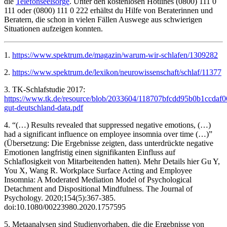
die
Telefonseelsorge
. Unter den kostenlosen Hotlines (0800) 111 0
111 oder (0800) 111 0 222 erhältst du Hilfe von Beraterinnen und
Beratern, die schon in vielen Fällen Auswege aus schwierigen
Situationen aufzeigen konnten.
1.
https://www.spektrum.de/magazin/warum-wir-schlafen/1309282
2.
https://www.spektrum.de/lexikon/neurowissenschaft/schlaf/11377
3. TK-Schlafstudie 2017:
https://www.tk.de/resource/blob/2033604/118707bfcdd95b0b1ccdaf0
gut-deutschland-data.pdf
4. “(…) Results revealed that suppressed negative emotions, (…)
had a significant influence on employee insomnia over time (…)”
(Übersetzung: Die Ergebnisse zeigten, dass unterdrückte negative
Emotionen langfristig einen signifikanten Einfluss auf
Schlaflosigkeit von Mitarbeitenden hatten). Mehr Details hier Gu Y,
You X, Wang R. Workplace Surface Acting and Employee
Insomnia: A Moderated Mediation Model of Psychological
Detachment and Dispositional Mindfulness. The Journal of
Psychology. 2020;154(5):367-385.
doi:10.1080/00223980.2020.1757595
5. Metaanalysen sind Studienvorhaben, die die Ergebnisse von