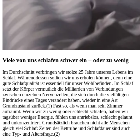
Viele von uns schlafen schwer ein – oder zu wenig
Im Durch­schnitt ver­brin­gen wir stolze 25 Jahre unse­res Lebens im
Schlaf. Währenddessen sollten wir uns erholen können, denn eine
gute Schlaf­qua­li­tät ist essen­ti­ell für unser Wohl­be­fin­den. Im Schlaf
setzt der Körper vermutlich die Milliarden von Verbindungen
zwischen einzelnen Nervenzellen, die sich durch die vielfältigen
Eindrücke eines Tages verändert haben, wieder in eine Art
Grundzustand zurück.(1) Fast so, als wenn man sein Zimmer
aufräumt. Wenn wir zu wenig oder schlecht schla­fen, haben wir
tags­über weniger Ener­gie, fühlen uns antriebs­los, schlecht gelaunt
und unkon­zen­triert. Grundsätzlich brauchen nicht alle Menschen
gleich viel Schlaf: Zeiten der Bettruhe und Schlafdauer sind auch
eine Typ- und Altersfrage.(2)