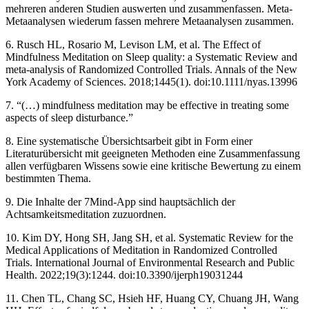
mehreren anderen Studien auswerten und zusammenfassen. Meta-
Metaanalysen wiederum fassen mehrere Metaanalysen zusammen.
6. Rusch HL, Rosario M, Levison LM, et al. The Effect of
Mindfulness Meditation on Sleep quality: a Systematic Review and
meta-analysis of Randomized Controlled Trials. Annals of the New
York Academy of Sciences. 2018;1445(1). doi:10.1111/nyas.13996
7. “(…) mindfulness meditation may be effective in treating some
aspects of sleep disturbance.”
8. Eine systematische Übersichtsarbeit gibt in Form einer
Literaturübersicht mit geeigneten Methoden eine Zusammenfassung
allen verfügbaren Wissens sowie eine kritische Bewertung zu einem
bestimmten Thema.
9. Die Inhalte der 7Mind-App sind hauptsächlich der
Achtsamkeitsmeditation zuzuordnen.
10. Kim DY, Hong SH, Jang SH, et al. Systematic Review for the
Medical Applications of Meditation in Randomized Controlled
Trials. International Journal of Environmental Research and Public
Health. 2022;19(3):1244. doi:10.3390/ijerph19031244
11. Chen TL, Chang SC, Hsieh HF, Huang CY, Chuang JH, Wang