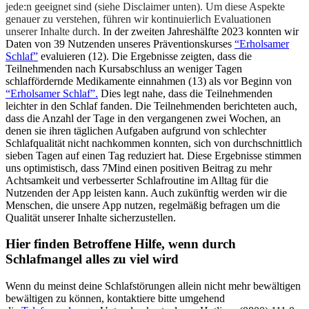
jede:n geeignet sind (siehe Disclaimer unten). Um diese Aspekte
genauer zu verstehen, führen wir kontinuierlich Evaluationen
unserer Inhalte durch.
In der zweiten Jahreshälfte 2023 konnten wir
Daten von 39 Nutzenden unseres Präventionskurses
“Erholsamer
Schlaf”
evaluieren (12). Die Ergebnisse zeigten, dass die
Teilnehmenden nach Kursabschluss an weniger Tagen
schlaffördernde Medikamente einnahmen (13) als vor Beginn von
“Erholsamer Schlaf”.
Dies legt nahe, dass die Teilnehmenden
leichter in den Schlaf fanden. Die Teilnehmenden berichteten auch,
dass die Anzahl der Tage in den vergangenen zwei Wochen, an
denen sie ihren täglichen Aufgaben aufgrund von schlechter
Schlafqualität nicht nachkommen konnten, sich von durchschnittlich
sieben Tagen auf einen Tag reduziert hat. Diese Ergebnisse stimmen
uns optimistisch, dass 7Mind einen positiven Beitrag zu mehr
Achtsamkeit und verbesserter Schlafroutine im Alltag für die
Nutzenden der App leisten kann. Auch zukünftig werden wir die
Menschen, die unsere App nutzen, regelmäßig befragen um die
Qualität unserer Inhalte sicherzustellen.
Hier finden Betroffene Hilfe, wenn durch
Schlafmangel alles zu viel wird
Wenn du meinst deine Schlafstörungen allein nicht mehr bewältigen
bewältigen zu können, kontaktiere bitte umgehend