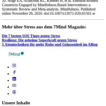
20. Hoge EA, Acabchuk RL, Kimmel H, et al. Emotion-Related
Constructs Engaged by Mindfulness-Based Interventions: a
Systematic Review and Meta-analysis. Mindfulness. Published
online November 26, 2020. doi:10.1007/s12671-020-01561-w ‌
Mehr über Stress aus dem 7Mind Maga­zin:
Die 7 besten SOS Tipps gegen Stress
Resi­li­enz: Die geheime Super­kraft gegen Stress
5 Atem­tech­ni­ken für mehr Ruhe und Gelas­sen­heit im Alltag
Unsere Inhalte