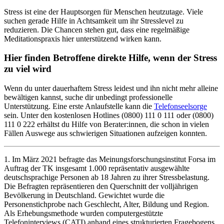
Stress ist eine der Hauptsorgen für Menschen heutzutage. Viele
suchen gerade Hilfe in Achtsamkeit um ihr Stresslevel zu
reduzieren. Die Chancen stehen gut, dass eine regelmäßige
Meditationspraxis hier unterstützend wirken kann.
Hier finden Betroffene direkte Hilfe, wenn der Stress
zu viel wird
Wenn du unter dauerhaftem Stress leidest und ihn nicht mehr alleine
bewältigen kannst, suche dir unbedingt professionelle
Unterstützung. Eine erste Anlaufstelle kann die
Telefonseelsorge
sein. Unter den kostenlosen Hotlines (0800) 111 0 111 oder (0800)
111 0 222 erhältst du Hilfe von Berater:innen, die schon in vielen
Fällen Auswege aus schwierigen Situationen aufzeigen konnten.
1. Im März 2021 befragte das Meinungsforschungsinstitut Forsa im
Auftrag der TK insgesamt 1.000 repräsentativ ausgewählte
deutschsprachige Personen ab 18 Jahren zu ihrer Stressbelastung.
Die Befragten repräsentieren den Querschnitt der volljährigen
Bevölkerung in Deutschland. Gewichtet wurde die
Personenstichprobe nach Geschlecht, Alter, Bildung und Region.
Als Erhebungsmethode wurden computergestützte
Telefoninterviews (CATI) anhand eines strukturierten Fragebogens