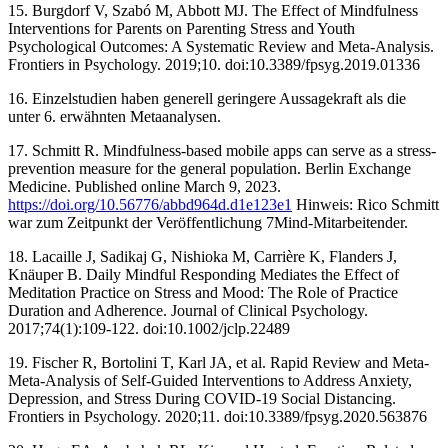
‌15. Burgdorf V, Szabó M, Abbott MJ. The Effect of Mindfulness
Interventions for Parents on Parenting Stress and Youth
Psychological Outcomes: A Systematic Review and Meta-Analysis.
Frontiers in Psychology. 2019;10. doi:10.3389/fpsyg.2019.01336 ‌
16. Einzelstudien haben generell geringere Aussagekraft als die
unter 6. erwähnten Metaanalysen.
17. Schmitt R. Mindfulness-based mobile apps can serve as a stress-
prevention measure for the general population. Berlin Exchange
Medicine. Published online March 9, 2023.
https://doi.org/10.56776/abbd964d.d1e123e1
Hinweis: Rico Schmitt
war zum Zeitpunkt der Veröffentlichung 7Mind-Mitarbeitender.
18. Lacaille J, Sadikaj G, Nishioka M, Carrière K, Flanders J,
Knäuper B. Daily Mindful Responding Mediates the Effect of
Meditation Practice on Stress and Mood: The Role of Practice
Duration and Adherence. Journal of Clinical Psychology.
2017;74(1):109-122. doi:10.1002/jclp.22489 ‌
19. Fischer R, Bortolini T, Karl JA, et al. Rapid Review and Meta-
Meta-Analysis of Self-Guided Interventions to Address Anxiety,
Depression, and Stress During COVID-19 Social Distancing.
Frontiers in Psychology. 2020;11. doi:10.3389/fpsyg.2020.563876 ‌