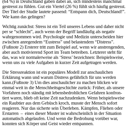
(64 %) in Deutschland gaben dabei an, sich mindestens manchmal
gestresst zu fühlen. Gut ein Viertel (26 %) fühlt sich häufig gestresst.
Der Titel der Studie lautete passend: “Entspann dich, Deutschland!”.
Wie kann das gelingen?
Wichtig zunächst: Stress ist ein Teil unseres Lebens und daher nicht
per se “schlecht”, auch wenn der Begriff landläufig als negativ
wahrgenommen wird. Psychologie und Medizin unterscheiden hier
zwischen anregendem “Eustress” und belastendem “Distress”.
(Fußnote 2) Ersterer tritt zum Beispiel auf, wenn wir anstrengenden,
aber auch motivierend Sport im Team betreiben. Letzterer steht für
das, was wir normalerweise als ‘Stress’ bezeichnen: Beispielsweise,
wenn uns zu viele Aufgaben in kurzer Zeit aufgetragen werden.
Die Stressreaktion ist ein populäres Modell zur anschaulichen
Erklärung wann und warum Distress gefährlich für uns werden
kann.(Fußnote 3) Um dies anschaulicher zu machen blicken wir
einmal weit in die Mensch­heits­ge­schichte zurück: Früher, als unsere
Vor­fah­ren noch ständig mit lebens­be­droh­li­chen Gefah­ren kon­fron­
tiert waren, blieb oft keine Zeit nachzudenken. Wenn beispielsweise
ein Raubtier aus dem Gebüsch kroch, musste der Mensch sofort
reagieren. Nur das sicherte sein Überleben. Kämp­fen, Flie­hen oder
Erstar­ren – eines dieser Muster ist wahr­schein­lich in der Situation
auto­ma­tisch abgelau­fen. Und wenn die Bedro­hung vor­über war,
konnten sich Körper und Geist wieder entspannen.