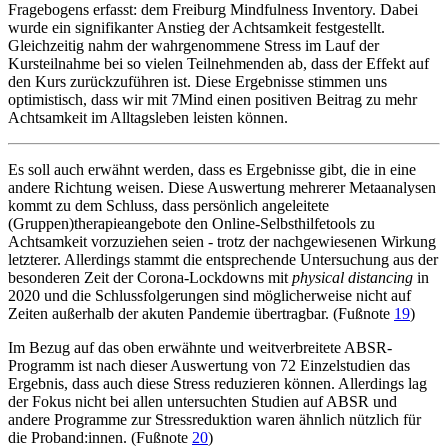
Fragebogens erfasst: dem Freiburg Mindfulness Inventory. Dabei
wurde ein signifikanter Anstieg der Achtsamkeit festgestellt.
Gleichzeitig nahm der wahrgenommene Stress im Lauf der
Kursteilnahme bei so vielen Teilnehmenden ab, dass der Effekt auf
den Kurs zurückzuführen ist. Diese Ergebnisse stimmen uns
optimistisch, dass wir mit 7Mind einen positiven Beitrag zu mehr
Achtsamkeit im Alltagsleben leisten können.
Es soll auch erwähnt werden, dass es Ergebnisse gibt, die in eine
andere Richtung weisen. Diese Auswertung mehrerer Metaanalysen
kommt zu dem Schluss, dass persönlich angeleitete
(Gruppen)therapieangebote den Online-Selbsthilfetools zu
Achtsamkeit vorzuziehen seien - trotz der nachgewiesenen Wirkung
letzterer. Allerdings stammt die entsprechende Untersuchung aus der
besonderen Zeit der Corona-Lockdowns mit
physical distancing
in
2020 und die Schlussfolgerungen sind möglicherweise nicht auf
Zeiten außerhalb der akuten Pandemie übertragbar. (Fußnote
19
)
Im Bezug auf das oben erwähnte und weitverbreitete ABSR-
Programm ist nach dieser Auswertung von 72 Einzelstudien das
Ergebnis, dass auch diese Stress reduzieren können. Allerdings lag
der Fokus nicht bei allen untersuchten Studien auf ABSR und
andere Programme zur Stressreduktion waren ähnlich nützlich für
die Proband:innen. (Fußnote
20
)