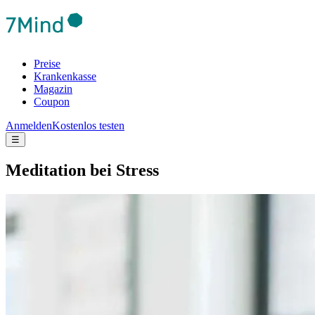
Preise
Krankenkasse
Magazin
Coupon
Anmelden
Kostenlos testen
☰
Medi­ta­tion bei Stress