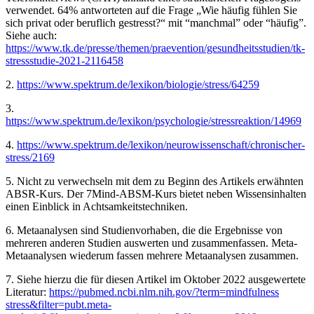
verwendet. 64% antworteten auf die Frage „Wie häufig fühlen Sie
sich privat oder beruflich gestresst?“ mit “manchmal” oder “häufig”.
Siehe auch:
https://www.tk.de/presse/themen/praevention/gesundheitsstudien/tk-
stressstudie-2021-2116458
2.
https://www.spektrum.de/lexikon/biologie/stress/64259
3.
https://www.spektrum.de/lexikon/psychologie/stressreaktion/14969
4.
https://www.spektrum.de/lexikon/neurowissenschaft/chronischer-
stress/2169
5. Nicht zu verwechseln mit dem zu Beginn des Artikels erwähnten
ABSR-Kurs. Der 7Mind-ABSM-Kurs bietet neben Wissensinhalten
einen Einblick in Achtsamkeitstechniken.
6. Metaanalysen sind Studienvorhaben, die die Ergebnisse von
mehreren anderen Studien auswerten und zusammenfassen. Meta-
Metaanalysen wiederum fassen mehrere Metaanalysen zusammen.
7. Siehe hierzu die für diesen Artikel im Oktober 2022 ausgewertete
Literatur:
https://pubmed.ncbi.nlm.nih.gov/?term=mindfulness
stress&filter=pubt.meta-