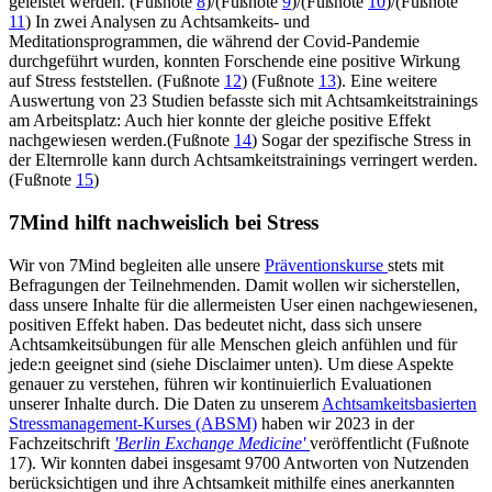
geleistet werden. (Fußnote
8
)/(Fußnote
9
)/(Fußnote
10
)/(Fußnote
11
) In zwei Analysen zu Achtsamkeits- und
Meditationsprogrammen, die während der Covid-Pandemie
durchgeführt wurden, konnten Forschende eine positive Wirkung
auf Stress feststellen. (Fußnote
12
) (Fußnote
13
). Eine weitere
Auswertung von 23 Studien befasste sich mit Achtsamkeitstrainings
am Arbeitsplatz: Auch hier konnte der gleiche positive Effekt
nachgewiesen werden.(Fußnote
14
) Sogar der spezifische Stress in
der Elternrolle kann durch Achtsamkeitstrainings verringert werden.
(Fußnote
15
)
7Mind hilft nachweislich bei Stress
Wir von 7Mind begleiten alle unsere
Präventionskurse
stets mit
Befragungen der Teilnehmenden. Damit wollen wir sicherstellen,
dass unsere Inhalte für die allermeisten User einen nachgewiesenen,
positiven Effekt haben. Das bedeutet nicht, dass sich unsere
Achtsamkeitsübungen für alle Menschen gleich anfühlen und für
jede:n geeignet sind (siehe Disclaimer unten). Um diese Aspekte
genauer zu verstehen, führen wir kontinuierlich Evaluationen
unserer Inhalte durch. Die Daten zu unserem
Achtsamkeitsbasierten
Stressmanagement-Kurses (ABSM)
haben wir 2023 in der
Fachzeitschrift
'Berlin Exchange Medicine'
veröffentlicht (Fußnote
17). Wir konnten dabei insgesamt 9700 Antworten von Nutzenden
berücksichtigen und ihre Achtsamkeit mithilfe eines anerkannten