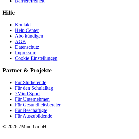
Barrierefreiheit
Hilfe
Kontakt
Help Center
Abo kündigen
AGB
Datenschutz
Impressum
Cookie-Einstellungen
Partner & Projekte
Für Stu­die­rende
Für den Schulalltag
7Mind Sport
Für Unter­neh­men
Für Gesund­heits­be­ra­ter
Für Beschäftigte
Für Auszubildende
© 2026 7Mind GmbH