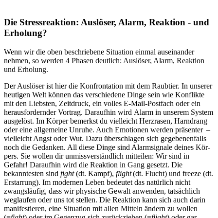
Die Stressreaktion: Aus­lö­ser, Alarm, Reak­tion - und
Erho­lung?
Wenn wir die oben beschriebene Situa­tion einmal aus­ein­an­der
nehmen, so werden 4 Phasen deut­lich: Aus­lö­ser, Alarm, Reak­tion
und Erho­lung.
Der Aus­lö­ser ist hier die Kon­fron­ta­tion mit dem Raub­tier. In unserer
heutigen Welt können das verschiedene Dinge sein wie Konflikte
mit den Liebsten, Zeitdruck, ein volles E-Mail-Postfach oder ein
herausfordernder Vortrag. Dar­auf­hin wird Alarm in unse­rem System
aus­ge­löst. Im Körper bemerkst du viel­leicht Herz­ra­sen, Harn­drang
oder eine all­ge­meine Unruhe. Auch Emo­tio­nen werden prä­sen­ter –
viel­leicht Angst oder Wut. Dazu überschlagen sich gegebenenfalls
noch die Gedan­ken. All diese Dinge sind Alarm­si­gnale deines Kör­
pers. Sie wollen dir unmiss­ver­ständ­lich mit­tei­len: Wir sind in
Gefahr! Dar­auf­hin wird die Reak­tion in Gang gesetzt. Die
bekanntesten sind
fight
(dt. Kampf),
flight
(dt. Flucht) und freeze (dt.
Erstarrung). Im modernen Leben bedeutet das natürlich nicht
zwangsläufig, dass wir physische Gewalt anwenden, tatsächlich
weglaufen oder uns tot stellen. Die Reaktion kann sich auch darin
manifestieren, eine Situation mit allen Mitteln ändern zu wollen
(=
fight
) oder im Gegenzug sich zurückziehen (=
flight
) oder gar