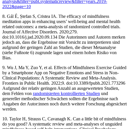
analysis&filter=pubt.systematicreview&filter=years.2019-
2022&page=10
8. Gál É, Ștefan S, Cristea IA. The efficacy of mindfulness
meditation apps in enhancing users’ well-being and mental health
related outcomes: a meta-analysis of randomized controlled trials.
Journal of Affective Disorders. 2020;279.
doi:10.1016/j.jad.2020.09.134 ‌Die Autorinnen und Autoren merken
jedoch an, dass die Ergebnisse mit Vorsicht zu interpretieren sind
aufgrund der geringen Zahl an Studien, die dieser Metaanalyse
(siehe Fußnote 6) zugrunde lagen und einem hohen Risiko von
Bias.
9. Wu J, Ma Y, Zuo Y, et al. Effects of Mindfulness Exercise Guided
by a Smartphone App on Negative Emotions and Stress in Non-
Clinical Populations: A Systematic Review and Meta-Analysis.
Frontiers in Public Health. 2022;9. doi:10.3389/fpubh.2021.773296
‌Aufgrund der relativ geringen Anzahl an ausgewerteten Studien,
dem Fehlen von
randomisierten kontrollierten Studien
und
genereller methodischer Schwächen sollten die Ergebnisse nach
Angaben der Autor:innen noch durch weitere Forschung abgesichert
werden.
10. Taylor H, Strauss C, Cavanagh K. Can a little bit of mindfulness
do you good? A systematic review and meta-analyses of unguided