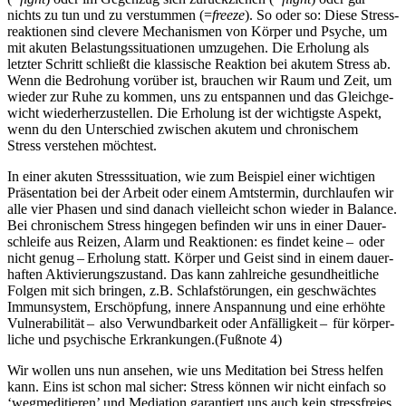
nichts zu tun und zu verstummen (=
freeze
). So oder so: Diese Stress­
re­ak­tio­nen sind cle­vere Mecha­nis­men von Körper und Psyche, um
mit akuten Belas­tungs­si­tua­tio­nen umzu­ge­hen. Die Erholung als
letzter Schritt schließt die klassische Reaktion bei akutem Stress ab.
Wenn die Bedro­hung vor­über ist, brau­chen wir Raum und Zeit, um
wieder zur Ruhe zu kommen, uns zu ent­span­nen und das Gleich­ge­
wicht wie­der­her­zu­stel­len. Die Erholung ist der wich­tigste Aspekt,
wenn du den Unter­schied zwi­schen akutem und chro­ni­schem
Stress ver­ste­hen möch­test.
In einer akuten Stress­si­tua­tion, wie zum Beispiel einer wichtigen
Prä­sen­ta­tion bei der Arbeit oder einem Amtstermin, durch­lau­fen wir
alle vier Phasen und sind danach viel­leicht schon wieder in Balance.
Bei chro­ni­schem Stress hingegen befin­den wir uns in einer Dau­er­
schleife aus Reizen, Alarm und Reak­tionen: es findet keine – oder
nicht genug – Erho­lung statt. Körper und Geist sind in einem dau­er­
haf­ten Akti­vie­rungs­zu­stand. Das kann zahl­rei­che gesund­heit­li­che
Folgen mit sich brin­gen, z.B. Schlaf­stö­run­gen, ein geschwäch­tes
Immun­sys­tem, Erschöp­fung, innere Anspan­nung und eine erhöhte
Vul­nera­bi­li­tät – also Ver­wund­bar­keit oder Anfälligkeit – für kör­per­
li­che und psy­chi­sche Erkran­kun­gen.(Fußnote 4)
Wir wollen uns nun ansehen, wie uns Meditation bei Stress helfen
kann. Eins ist schon mal sicher: Stress können wir nicht einfach so
‘wegmeditieren’ und Mediation garantiert uns auch kein stressfreies