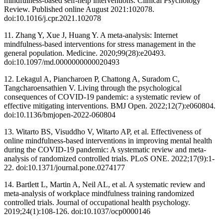
mindfulness-based self-help interventions. Clinical Psychology
Review. Published online August 2021:102078.
doi:10.1016/j.cpr.2021.102078 ‌
11. Zhang Y, Xue J, Huang Y. A meta-analysis: Internet
mindfulness-based interventions for stress management in the
general population. Medicine. 2020;99(28):e20493.
doi:10.1097/md.0000000000020493 ‌
12. Lekagul A, Piancharoen P, Chattong A, Suradom C,
Tangcharoensathien V. Living through the psychological
consequences of COVID-19 pandemic: a systematic review of
effective mitigating interventions. BMJ Open. 2022;12(7):e060804.
doi:10.1136/bmjopen-2022-060804 ‌
13. Witarto BS, Visuddho V, Witarto AP, et al. Effectiveness of
online mindfulness-based interventions in improving mental health
during the COVID-19 pandemic: A systematic review and meta-
analysis of randomized controlled trials. PLoS ONE. 2022;17(9):1-
22. doi:10.1371/journal.pone.0274177 ‌
14. Bartlett L, Martin A, Neil AL, et al. A systematic review and
meta-analysis of workplace mindfulness training randomized
controlled trials. Journal of occupational health psychology.
2019;24(1):108-126. doi:10.1037/ocp0000146 ‌