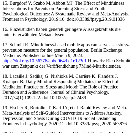
‌15. Burgdorf V, Szabó M, Abbott MJ. The Effect of Mindfulness
Interventions for Parents on Parenting Stress and Youth
Psychological Outcomes: A Systematic Review and Meta-Analysis.
Frontiers in Psychology. 2019;10. doi:10.3389/fpsyg.2019.01336 ‌
16. Einzelstudien haben generell geringere Aussagekraft als die
unter 6. erwähnten Metaanalysen.
17. Schmitt R. Mindfulness-based mobile apps can serve as a stress-
prevention measure for the general population. Berlin Exchange
Medicine. Published online March 9, 2023.
https://doi.org/10.56776/abbd964d.d1e123e1
Hinweis: Rico Schmitt
war zum Zeitpunkt der Veröffentlichung 7Mind-Mitarbeitender.
18. Lacaille J, Sadikaj G, Nishioka M, Carrière K, Flanders J,
Knäuper B. Daily Mindful Responding Mediates the Effect of
Meditation Practice on Stress and Mood: The Role of Practice
Duration and Adherence. Journal of Clinical Psychology.
2017;74(1):109-122. doi:10.1002/jclp.22489 ‌
19. Fischer R, Bortolini T, Karl JA, et al. Rapid Review and Meta-
Meta-Analysis of Self-Guided Interventions to Address Anxiety,
Depression, and Stress During COVID-19 Social Distancing.
Frontiers in Psychology. 2020;11. doi:10.3389/fpsyg.2020.563876 ‌