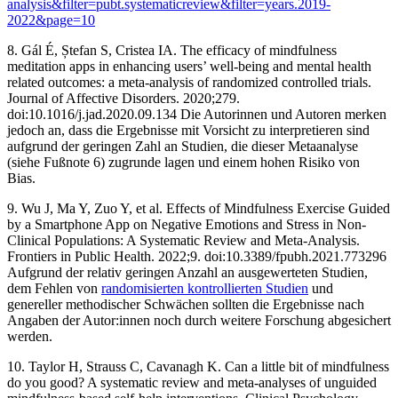
analysis&filter=pubt.systematicreview&filter=years.2019-
2022&page=10
8. Gál É, Ștefan S, Cristea IA. The efficacy of mindfulness
meditation apps in enhancing users’ well-being and mental health
related outcomes: a meta-analysis of randomized controlled trials.
Journal of Affective Disorders. 2020;279.
doi:10.1016/j.jad.2020.09.134 ‌Die Autorinnen und Autoren merken
jedoch an, dass die Ergebnisse mit Vorsicht zu interpretieren sind
aufgrund der geringen Zahl an Studien, die dieser Metaanalyse
(siehe Fußnote 6) zugrunde lagen und einem hohen Risiko von
Bias.
9. Wu J, Ma Y, Zuo Y, et al. Effects of Mindfulness Exercise Guided
by a Smartphone App on Negative Emotions and Stress in Non-
Clinical Populations: A Systematic Review and Meta-Analysis.
Frontiers in Public Health. 2022;9. doi:10.3389/fpubh.2021.773296
‌Aufgrund der relativ geringen Anzahl an ausgewerteten Studien,
dem Fehlen von
randomisierten kontrollierten Studien
und
genereller methodischer Schwächen sollten die Ergebnisse nach
Angaben der Autor:innen noch durch weitere Forschung abgesichert
werden.
10. Taylor H, Strauss C, Cavanagh K. Can a little bit of mindfulness
do you good? A systematic review and meta-analyses of unguided