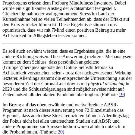
Fragebogens erfasst: dem Freiburg Mindfulness Inventory. Dabei
wurde ein signifikanter Anstieg der Achtsamkeit festgestellt.
Gleichzeitig nahm der wahrgenommene Stress im Lauf der
Kursteilnahme bei so vielen Teilnehmenden ab, dass der Effekt auf
den Kurs zurückzuführen ist. Diese Ergebnisse stimmen uns
optimistisch, dass wir mit 7Mind einen positiven Beitrag zu mehr
Achtsamkeit im Alltagsleben leisten können.
Es soll auch erwähnt werden, dass es Ergebnisse gibt, die in eine
andere Richtung weisen. Diese Auswertung mehrerer Metaanalysen
kommt zu dem Schluss, dass persönlich angeleitete
(Gruppen)therapieangebote den Online-Selbsthilfetools zu
Achtsamkeit vorzuziehen seien - trotz der nachgewiesenen Wirkung
letzterer. Allerdings stammt die entsprechende Untersuchung aus der
besonderen Zeit der Corona-Lockdowns mit
physical distancing
in
2020 und die Schlussfolgerungen sind möglicherweise nicht auf
Zeiten außerhalb der akuten Pandemie übertragbar. (Fußnote
19
)
Im Bezug auf das oben erwähnte und weitverbreitete ABSR-
Programm ist nach dieser Auswertung von 72 Einzelstudien das
Ergebnis, dass auch diese Stress reduzieren können. Allerdings lag
der Fokus nicht bei allen untersuchten Studien auf ABSR und
andere Programme zur Stressreduktion waren ähnlich nützlich für
die Proband:innen. (Fußnote
20
)