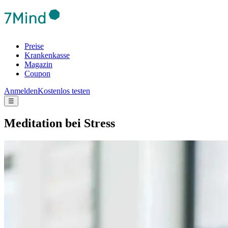
Preise
Krankenkasse
Magazin
Coupon
Anmelden
Kostenlos testen
☰
Medi­ta­tion bei Stress