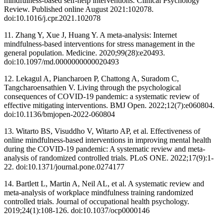
mindfulness-based self-help interventions. Clinical Psychology
Review. Published online August 2021:102078.
doi:10.1016/j.cpr.2021.102078 ‌
11. Zhang Y, Xue J, Huang Y. A meta-analysis: Internet
mindfulness-based interventions for stress management in the
general population. Medicine. 2020;99(28):e20493.
doi:10.1097/md.0000000000020493 ‌
12. Lekagul A, Piancharoen P, Chattong A, Suradom C,
Tangcharoensathien V. Living through the psychological
consequences of COVID-19 pandemic: a systematic review of
effective mitigating interventions. BMJ Open. 2022;12(7):e060804.
doi:10.1136/bmjopen-2022-060804 ‌
13. Witarto BS, Visuddho V, Witarto AP, et al. Effectiveness of
online mindfulness-based interventions in improving mental health
during the COVID-19 pandemic: A systematic review and meta-
analysis of randomized controlled trials. PLoS ONE. 2022;17(9):1-
22. doi:10.1371/journal.pone.0274177 ‌
14. Bartlett L, Martin A, Neil AL, et al. A systematic review and
meta-analysis of workplace mindfulness training randomized
controlled trials. Journal of occupational health psychology.
2019;24(1):108-126. doi:10.1037/ocp0000146 ‌