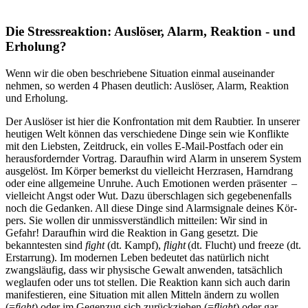
Die Stressreaktion: Aus­lö­ser, Alarm, Reak­tion - und
Erho­lung?
Wenn wir die oben beschriebene Situa­tion einmal aus­ein­an­der
nehmen, so werden 4 Phasen deut­lich: Aus­lö­ser, Alarm, Reak­tion
und Erho­lung.
Der Aus­lö­ser ist hier die Kon­fron­ta­tion mit dem Raub­tier. In unserer
heutigen Welt können das verschiedene Dinge sein wie Konflikte
mit den Liebsten, Zeitdruck, ein volles E-Mail-Postfach oder ein
herausfordernder Vortrag. Dar­auf­hin wird Alarm in unse­rem System
aus­ge­löst. Im Körper bemerkst du viel­leicht Herz­ra­sen, Harn­drang
oder eine all­ge­meine Unruhe. Auch Emo­tio­nen werden prä­sen­ter –
viel­leicht Angst oder Wut. Dazu überschlagen sich gegebenenfalls
noch die Gedan­ken. All diese Dinge sind Alarm­si­gnale deines Kör­
pers. Sie wollen dir unmiss­ver­ständ­lich mit­tei­len: Wir sind in
Gefahr! Dar­auf­hin wird die Reak­tion in Gang gesetzt. Die
bekanntesten sind
fight
(dt. Kampf),
flight
(dt. Flucht) und freeze (dt.
Erstarrung). Im modernen Leben bedeutet das natürlich nicht
zwangsläufig, dass wir physische Gewalt anwenden, tatsächlich
weglaufen oder uns tot stellen. Die Reaktion kann sich auch darin
manifestieren, eine Situation mit allen Mitteln ändern zu wollen
(=
fight
) oder im Gegenzug sich zurückziehen (=
flight
) oder gar