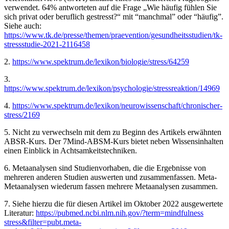
verwendet. 64% antworteten auf die Frage „Wie häufig fühlen Sie
sich privat oder beruflich gestresst?“ mit “manchmal” oder “häufig”.
Siehe auch:
https://www.tk.de/presse/themen/praevention/gesundheitsstudien/tk-
stressstudie-2021-2116458
2.
https://www.spektrum.de/lexikon/biologie/stress/64259
3.
https://www.spektrum.de/lexikon/psychologie/stressreaktion/14969
4.
https://www.spektrum.de/lexikon/neurowissenschaft/chronischer-
stress/2169
5. Nicht zu verwechseln mit dem zu Beginn des Artikels erwähnten
ABSR-Kurs. Der 7Mind-ABSM-Kurs bietet neben Wissensinhalten
einen Einblick in Achtsamkeitstechniken.
6. Metaanalysen sind Studienvorhaben, die die Ergebnisse von
mehreren anderen Studien auswerten und zusammenfassen. Meta-
Metaanalysen wiederum fassen mehrere Metaanalysen zusammen.
7. Siehe hierzu die für diesen Artikel im Oktober 2022 ausgewertete
Literatur:
https://pubmed.ncbi.nlm.nih.gov/?term=mindfulness
stress&filter=pubt.meta-