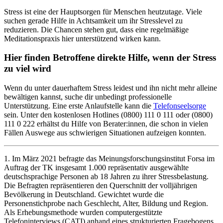
Stress ist eine der Hauptsorgen für Menschen heutzutage. Viele
suchen gerade Hilfe in Achtsamkeit um ihr Stresslevel zu
reduzieren. Die Chancen stehen gut, dass eine regelmäßige
Meditationspraxis hier unterstützend wirken kann.
Hier finden Betroffene direkte Hilfe, wenn der Stress
zu viel wird
Wenn du unter dauerhaftem Stress leidest und ihn nicht mehr alleine
bewältigen kannst, suche dir unbedingt professionelle
Unterstützung. Eine erste Anlaufstelle kann die
Telefonseelsorge
sein. Unter den kostenlosen Hotlines (0800) 111 0 111 oder (0800)
111 0 222 erhältst du Hilfe von Berater:innen, die schon in vielen
Fällen Auswege aus schwierigen Situationen aufzeigen konnten.
1. Im März 2021 befragte das Meinungsforschungsinstitut Forsa im
Auftrag der TK insgesamt 1.000 repräsentativ ausgewählte
deutschsprachige Personen ab 18 Jahren zu ihrer Stressbelastung.
Die Befragten repräsentieren den Querschnitt der volljährigen
Bevölkerung in Deutschland. Gewichtet wurde die
Personenstichprobe nach Geschlecht, Alter, Bildung und Region.
Als Erhebungsmethode wurden computergestützte
Telefoninterviews (CATI) anhand eines strukturierten Fragebogens