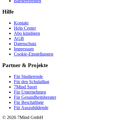
Barrierefreiheit
Hilfe
Kontakt
Help Center
Abo kündigen
AGB
Datenschutz
Impressum
Cookie-Einstellungen
Partner & Projekte
Für Stu­die­rende
Für den Schulalltag
7Mind Sport
Für Unter­neh­men
Für Gesund­heits­be­ra­ter
Für Beschäftigte
Für Auszubildende
© 2026 7Mind GmbH