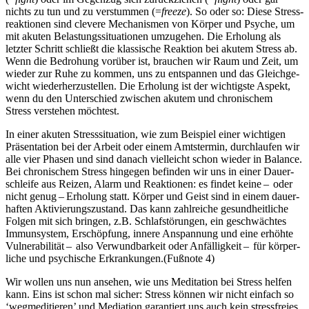
nichts zu tun und zu verstummen (=
freeze
). So oder so: Diese Stress­
re­ak­tio­nen sind cle­vere Mecha­nis­men von Körper und Psyche, um
mit akuten Belas­tungs­si­tua­tio­nen umzu­ge­hen. Die Erholung als
letzter Schritt schließt die klassische Reaktion bei akutem Stress ab.
Wenn die Bedro­hung vor­über ist, brau­chen wir Raum und Zeit, um
wieder zur Ruhe zu kommen, uns zu ent­span­nen und das Gleich­ge­
wicht wie­der­her­zu­stel­len. Die Erholung ist der wich­tigste Aspekt,
wenn du den Unter­schied zwi­schen akutem und chro­ni­schem
Stress ver­ste­hen möch­test.
In einer akuten Stress­si­tua­tion, wie zum Beispiel einer wichtigen
Prä­sen­ta­tion bei der Arbeit oder einem Amtstermin, durch­lau­fen wir
alle vier Phasen und sind danach viel­leicht schon wieder in Balance.
Bei chro­ni­schem Stress hingegen befin­den wir uns in einer Dau­er­
schleife aus Reizen, Alarm und Reak­tionen: es findet keine – oder
nicht genug – Erho­lung statt. Körper und Geist sind in einem dau­er­
haf­ten Akti­vie­rungs­zu­stand. Das kann zahl­rei­che gesund­heit­li­che
Folgen mit sich brin­gen, z.B. Schlaf­stö­run­gen, ein geschwäch­tes
Immun­sys­tem, Erschöp­fung, innere Anspan­nung und eine erhöhte
Vul­nera­bi­li­tät – also Ver­wund­bar­keit oder Anfälligkeit – für kör­per­
li­che und psy­chi­sche Erkran­kun­gen.(Fußnote 4)
Wir wollen uns nun ansehen, wie uns Meditation bei Stress helfen
kann. Eins ist schon mal sicher: Stress können wir nicht einfach so
‘wegmeditieren’ und Mediation garantiert uns auch kein stressfreies