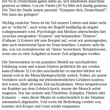
(64 %) in Deutschland gaben dabei an, sich mindestens manchmal
gestresst zu fühlen. Gut ein Viertel (26 %) fühlt sich häufig gestresst.
Der Titel der Studie lautete passend: “Entspann dich, Deutschland!”.
Wie kann das gelingen?
Wichtig zunächst: Stress ist ein Teil unseres Lebens und daher nicht
per se “schlecht”, auch wenn der Begriff landläufig als negativ
wahrgenommen wird. Psychologie und Medizin unterscheiden hier
zwischen anregendem “Eustress” und belastendem “Distress”.
(Fußnote 2) Ersterer tritt zum Beispiel auf, wenn wir anstrengenden,
aber auch motivierend Sport im Team betreiben. Letzterer steht für
das, was wir normalerweise als ‘Stress’ bezeichnen: Beispielsweise,
wenn uns zu viele Aufgaben in kurzer Zeit aufgetragen werden.
Die Stressreaktion ist ein populäres Modell zur anschaulichen
Erklärung wann und warum Distress gefährlich für uns werden
kann.(Fußnote 3) Um dies anschaulicher zu machen blicken wir
einmal weit in die Mensch­heits­ge­schichte zurück: Früher, als unsere
Vor­fah­ren noch ständig mit lebens­be­droh­li­chen Gefah­ren kon­fron­
tiert waren, blieb oft keine Zeit nachzudenken. Wenn beispielsweise
ein Raubtier aus dem Gebüsch kroch, musste der Mensch sofort
reagieren. Nur das sicherte sein Überleben. Kämp­fen, Flie­hen oder
Erstar­ren – eines dieser Muster ist wahr­schein­lich in der Situation
auto­ma­tisch abgelau­fen. Und wenn die Bedro­hung vor­über war,
konnten sich Körper und Geist wieder entspannen.