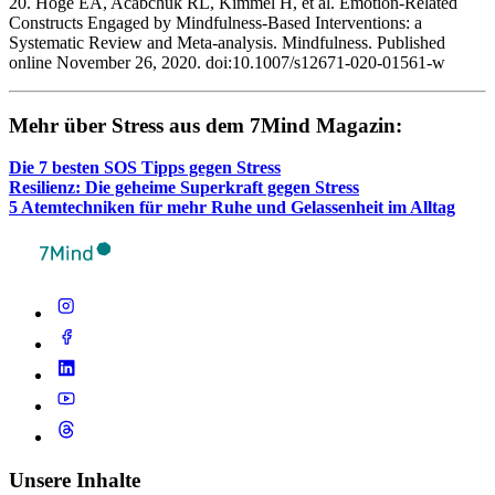
20. Hoge EA, Acabchuk RL, Kimmel H, et al. Emotion-Related
Constructs Engaged by Mindfulness-Based Interventions: a
Systematic Review and Meta-analysis. Mindfulness. Published
online November 26, 2020. doi:10.1007/s12671-020-01561-w ‌
Mehr über Stress aus dem 7Mind Maga­zin:
Die 7 besten SOS Tipps gegen Stress
Resi­li­enz: Die geheime Super­kraft gegen Stress
5 Atem­tech­ni­ken für mehr Ruhe und Gelas­sen­heit im Alltag
Unsere Inhalte