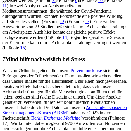
geleistet werden. (Fußnote
8
)/(Fußnote
9
)/(Fußnote
10
)/(Fußnote
11
) In zwei Analysen zu Achtsamkeits- und
Meditationsprogrammen, die während der Covid-Pandemie
durchgeführt wurden, konnten Forschende eine positive Wirkung
auf Stress feststellen. (Fußnote
12
) (Fußnote
13
). Eine weitere
Auswertung von 23 Studien befasste sich mit Achtsamkeitstrainings
am Arbeitsplatz: Auch hier konnte der gleiche positive Effekt
nachgewiesen werden.(Fußnote
14
) Sogar der spezifische Stress in
der Elternrolle kann durch Achtsamkeitstrainings verringert werden.
(Fußnote
15
)
7Mind hilft nachweislich bei Stress
Wir von 7Mind begleiten alle unsere
Präventionskurse
stets mit
Befragungen der Teilnehmenden. Damit wollen wir sicherstellen,
dass unsere Inhalte für die allermeisten User einen nachgewiesenen,
positiven Effekt haben. Das bedeutet nicht, dass sich unsere
Achtsamkeitsübungen für alle Menschen gleich anfühlen und für
jede:n geeignet sind (siehe Disclaimer unten). Um diese Aspekte
genauer zu verstehen, führen wir kontinuierlich Evaluationen
unserer Inhalte durch. Die Daten zu unserem
Achtsamkeitsbasierten
Stressmanagement-Kurses (ABSM)
haben wir 2023 in der
Fachzeitschrift
'Berlin Exchange Medicine'
veröffentlicht (Fußnote
17). Wir konnten dabei insgesamt 9700 Antworten von Nutzenden
berücksichtigen und ihre Achtsamkeit mithilfe eines anerkannten