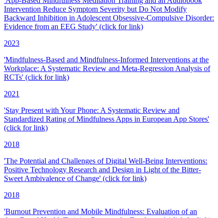
'App-Based Mindfulness Meditation Training and an Audiobook
Intervention Reduce Symptom Severity but Do Not Modify
Backward Inhibition in Adolescent Obsessive-Compulsive Disorder:
Evidence from an EEG Study' (click for link)
2023
'Mindfulness-Based and Mindfulness-Informed Interventions at the
Workplace: A Systematic Review and Meta-Regression Analysis of
RCTs' (click for link)
2021
'Stay Present with Your Phone: A Systematic Review and
Standardized Rating of Mindfulness Apps in European App Stores'
(click for link)
2018
'The Potential and Challenges of Digital Well-Being Interventions:
Positive Technology Research and Design in Light of the Bitter-
Sweet Ambivalence of Change' (click for link)
2018
'Burnout Prevention and Mobile Mindfulness: Evaluation of an