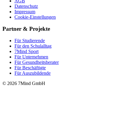
AGB
Datenschutz
Impressum
Cookie-Einstellungen
Partner & Projekte
Für Stu­die­rende
Für den Schulalltag
7Mind Sport
Für Unter­neh­men
Für Gesund­heits­be­ra­ter
Für Beschäftigte
Für Auszubildende
© 2026 7Mind GmbH