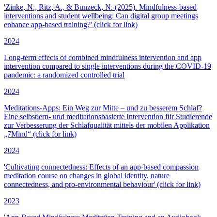
'Zinke, N., Ritz, A., & Bunzeck, N. (2025). Mindfulness-based
interventions and student wellbeing: Can digital group meetings
enhance app-based training?' (click for link)
2024
Long-term effects of combined mindfulness intervention and app
intervention compared to single interventions during the COVID-19
pandemic: a randomized controlled trial
2024
Meditations-Apps: Ein Weg zur Mitte – und zu besserem Schlaf?
Eine selbstlern- und meditationsbasierte Intervention für Studierende
zur Verbesserung der Schlafqualität mittels der mobilen Applikation
„7Mind“ (click for link)
2024
'Cultivating connectedness: Effects of an app-based compassion
meditation course on changes in global identity, nature
connectedness, and pro-environmental behaviour' (click for link)
2023