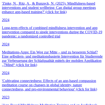
'Zinke, N., Ritz, A., & Bunzeck, N. (2025). Mindfulness-based
interventions and student wellbeing: Can digital group meetings
enhance app-based training?' (click for link)
2024
Long-term effects of combined mindfulness intervention and app
intervention compared to single interventions during the COVID-19
pandemic: a randomized controlled trial
2024
Meditations-Apps: Ein Weg zur Mitte – und zu besserem Schlaf?
Eine selbstlern- und meditationsbasierte Intervention für Studierende
zur Verbesserung der Schlafqualität mittels der mobilen Applikation
„7Mind“ (click for link)
2024
'Cultivating connectedness: Effects of an app-based compassion
meditation course on changes in global identity, nature
connectedness, and pro-environmental behaviour' (click for link)
2023