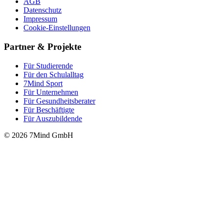
AGB
Datenschutz
Impressum
Cookie-Einstellungen
Partner & Projekte
Für Stu­die­rende
Für den Schulalltag
7Mind Sport
Für Unter­neh­men
Für Gesund­heits­be­ra­ter
Für Beschäftigte
Für Auszubildende
© 2026 7Mind GmbH