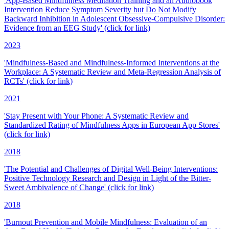
'App-Based Mindfulness Meditation Training and an Audiobook
Intervention Reduce Symptom Severity but Do Not Modify
Backward Inhibition in Adolescent Obsessive-Compulsive Disorder:
Evidence from an EEG Study' (click for link)
2023
'Mindfulness-Based and Mindfulness-Informed Interventions at the
Workplace: A Systematic Review and Meta-Regression Analysis of
RCTs' (click for link)
2021
'Stay Present with Your Phone: A Systematic Review and
Standardized Rating of Mindfulness Apps in European App Stores'
(click for link)
2018
'The Potential and Challenges of Digital Well-Being Interventions:
Positive Technology Research and Design in Light of the Bitter-
Sweet Ambivalence of Change' (click for link)
2018
'Burnout Prevention and Mobile Mindfulness: Evaluation of an