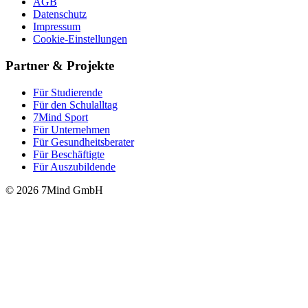
AGB
Datenschutz
Impressum
Cookie-Einstellungen
Partner & Projekte
Für Stu­die­rende
Für den Schulalltag
7Mind Sport
Für Unter­neh­men
Für Gesund­heits­be­ra­ter
Für Beschäftigte
Für Auszubildende
© 2026 7Mind GmbH