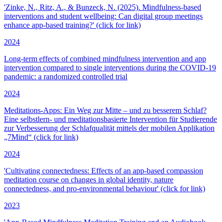
'Zinke, N., Ritz, A., & Bunzeck, N. (2025). Mindfulness-based
interventions and student wellbeing: Can digital group meetings
enhance app-based training?' (click for link)
2024
Long-term effects of combined mindfulness intervention and app
intervention compared to single interventions during the COVID-19
pandemic: a randomized controlled trial
2024
Meditations-Apps: Ein Weg zur Mitte – und zu besserem Schlaf?
Eine selbstlern- und meditationsbasierte Intervention für Studierende
zur Verbesserung der Schlafqualität mittels der mobilen Applikation
„7Mind“ (click for link)
2024
'Cultivating connectedness: Effects of an app-based compassion
meditation course on changes in global identity, nature
connectedness, and pro-environmental behaviour' (click for link)
2023