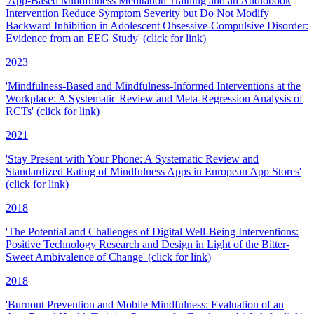
'App-Based Mindfulness Meditation Training and an Audiobook
Intervention Reduce Symptom Severity but Do Not Modify
Backward Inhibition in Adolescent Obsessive-Compulsive Disorder:
Evidence from an EEG Study' (click for link)
2023
'Mindfulness-Based and Mindfulness-Informed Interventions at the
Workplace: A Systematic Review and Meta-Regression Analysis of
RCTs' (click for link)
2021
'Stay Present with Your Phone: A Systematic Review and
Standardized Rating of Mindfulness Apps in European App Stores'
(click for link)
2018
'The Potential and Challenges of Digital Well-Being Interventions:
Positive Technology Research and Design in Light of the Bitter-
Sweet Ambivalence of Change' (click for link)
2018
'Burnout Prevention and Mobile Mindfulness: Evaluation of an