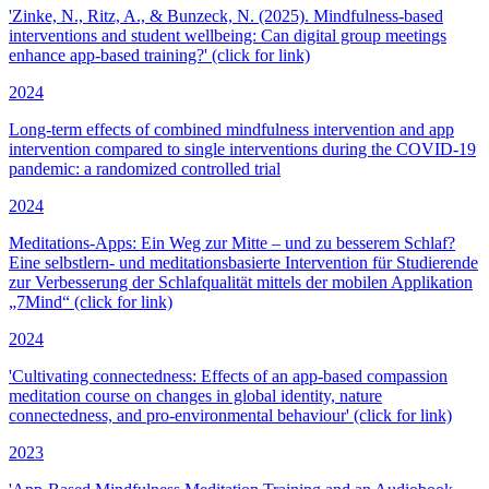
'Zinke, N., Ritz, A., & Bunzeck, N. (2025). Mindfulness-based
interventions and student wellbeing: Can digital group meetings
enhance app-based training?' (click for link)
2024
Long-term effects of combined mindfulness intervention and app
intervention compared to single interventions during the COVID-19
pandemic: a randomized controlled trial
2024
Meditations-Apps: Ein Weg zur Mitte – und zu besserem Schlaf?
Eine selbstlern- und meditationsbasierte Intervention für Studierende
zur Verbesserung der Schlafqualität mittels der mobilen Applikation
„7Mind“ (click for link)
2024
'Cultivating connectedness: Effects of an app-based compassion
meditation course on changes in global identity, nature
connectedness, and pro-environmental behaviour' (click for link)
2023