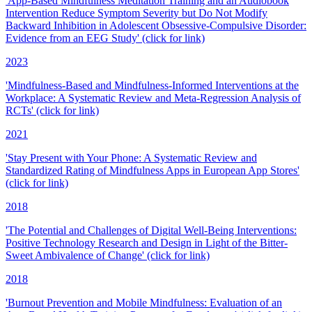
'App-Based Mindfulness Meditation Training and an Audiobook
Intervention Reduce Symptom Severity but Do Not Modify
Backward Inhibition in Adolescent Obsessive-Compulsive Disorder:
Evidence from an EEG Study' (click for link)
2023
'Mindfulness-Based and Mindfulness-Informed Interventions at the
Workplace: A Systematic Review and Meta-Regression Analysis of
RCTs' (click for link)
2021
'Stay Present with Your Phone: A Systematic Review and
Standardized Rating of Mindfulness Apps in European App Stores'
(click for link)
2018
'The Potential and Challenges of Digital Well-Being Interventions:
Positive Technology Research and Design in Light of the Bitter-
Sweet Ambivalence of Change' (click for link)
2018
'Burnout Prevention and Mobile Mindfulness: Evaluation of an