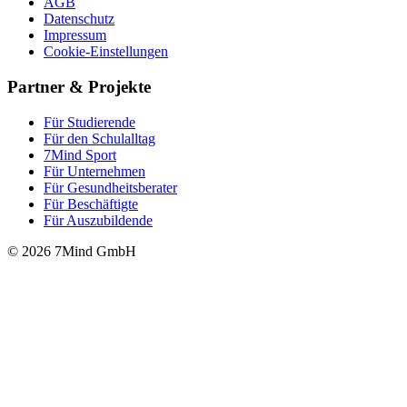
AGB
Datenschutz
Impressum
Cookie-Einstellungen
Partner & Projekte
Für Stu­die­rende
Für den Schulalltag
7Mind Sport
Für Unter­neh­men
Für Gesund­heits­be­ra­ter
Für Beschäftigte
Für Auszubildende
© 2026 7Mind GmbH