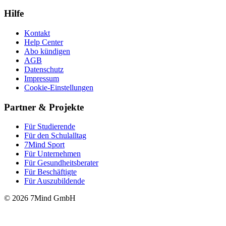
Hilfe
Kontakt
Help Center
Abo kündigen
AGB
Datenschutz
Impressum
Cookie-Einstellungen
Partner & Projekte
Für Stu­die­rende
Für den Schulalltag
7Mind Sport
Für Unter­neh­men
Für Gesund­heits­be­ra­ter
Für Beschäftigte
Für Auszubildende
© 2026 7Mind GmbH