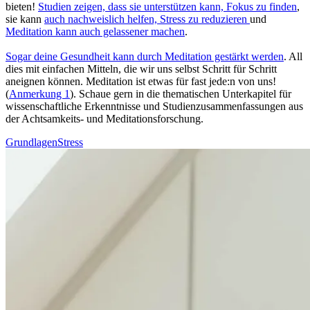
bieten!
Stu­dien zeigen, dass sie unterstützen kann, Fokus zu finden
,
sie kann
auch nachweislich helfen, Stress zu redu­zie­ren
und
Meditation kann auch gelas­se­ner machen
.
Sogar deine Gesund­heit kann durch Medi­ta­tion gestärkt werden
. All
dies mit ein­fa­chen Mit­teln, die wir uns selbst Schritt für Schritt
aneignen können. Meditation ist etwas für fast jede:n von uns!
(
Anmerkung 1
). Schaue gern in die thematischen Unterkapitel für
wissenschaftliche Erkenntnisse und Studienzusammenfassungen aus
der Achtsamkeits- und Meditationsforschung.
Grundlagen
Stress