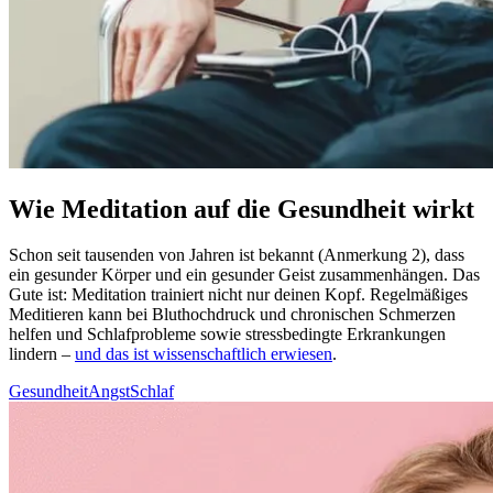
Wie Meditation auf die Gesundheit wirkt
Schon seit tau­sen­den von Jahren ist bekannt (Anmerkung 2), dass
ein gesun­der Körper und ein gesun­der Geist zusam­men­hän­gen. Das
Gute ist: Medi­ta­tion trai­niert nicht nur deinen Kopf. Regel­mä­ßi­ges
Medi­tie­ren kann bei Blut­hoch­druck und chronischen Schmerzen
helfen und Schlaf­pro­ble­me sowie stress­be­ding­te Erkran­kun­gen
lindern –
und das ist wissenschaftlich erwiesen
.
Gesundheit
Angst
Schlaf