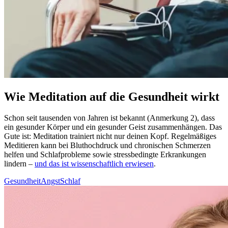
Wie Meditation auf die Gesundheit wirkt
Schon seit tau­sen­den von Jahren ist bekannt (Anmerkung 2), dass
ein gesun­der Körper und ein gesun­der Geist zusam­men­hän­gen. Das
Gute ist: Medi­ta­tion trai­niert nicht nur deinen Kopf. Regel­mä­ßi­ges
Medi­tie­ren kann bei Blut­hoch­druck und chronischen Schmerzen
helfen und Schlaf­pro­ble­me sowie stress­be­ding­te Erkran­kun­gen
lindern –
und das ist wissenschaftlich erwiesen
.
Gesundheit
Angst
Schlaf