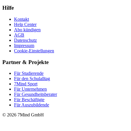
Hilfe
Kontakt
Help Center
Abo kündigen
AGB
Datenschutz
Impressum
Cookie-Einstellungen
Partner & Projekte
Für Stu­die­rende
Für den Schulalltag
7Mind Sport
Für Unter­neh­men
Für Gesund­heits­be­ra­ter
Für Beschäftigte
Für Auszubildende
© 2026 7Mind GmbH