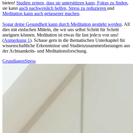
bieten!
Stu­dien zeigen, dass sie unterstützen kann, Fokus zu finden
,
sie kann
auch nachweislich helfen, Stress zu redu­zie­ren
und
Meditation kann auch gelas­se­ner machen
.
Sogar deine Gesund­heit kann durch Medi­ta­tion gestärkt werden
. All
dies mit ein­fa­chen Mit­teln, die wir uns selbst Schritt für Schritt
aneignen können. Meditation ist etwas für fast jede:n von uns!
(
Anmerkung 1
). Schaue gern in die thematischen Unterkapitel für
wissenschaftliche Erkenntnisse und Studienzusammenfassungen aus
der Achtsamkeits- und Meditationsforschung.
Grundlagen
Stress