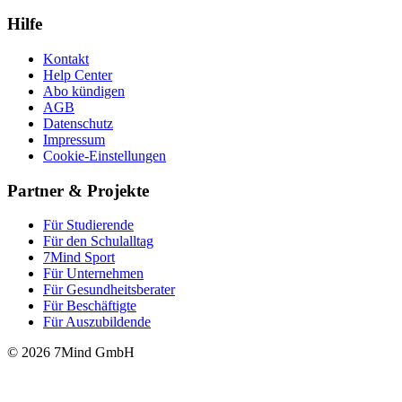
Hilfe
Kontakt
Help Center
Abo kündigen
AGB
Datenschutz
Impressum
Cookie-Einstellungen
Partner & Projekte
Für Stu­die­rende
Für den Schulalltag
7Mind Sport
Für Unter­neh­men
Für Gesund­heits­be­ra­ter
Für Beschäftigte
Für Auszubildende
© 2026 7Mind GmbH