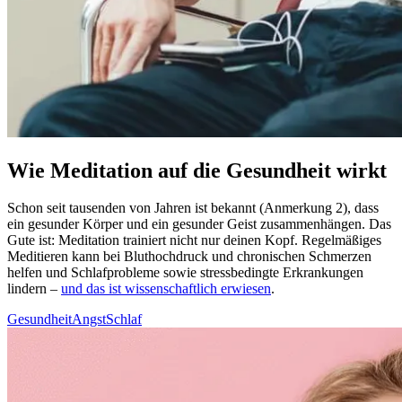
Wie Meditation auf die Gesundheit wirkt
Schon seit tau­sen­den von Jahren ist bekannt (Anmerkung 2), dass
ein gesun­der Körper und ein gesun­der Geist zusam­men­hän­gen. Das
Gute ist: Medi­ta­tion trai­niert nicht nur deinen Kopf. Regel­mä­ßi­ges
Medi­tie­ren kann bei Blut­hoch­druck und chronischen Schmerzen
helfen und Schlaf­pro­ble­me sowie stress­be­ding­te Erkran­kun­gen
lindern –
und das ist wissenschaftlich erwiesen
.
Gesundheit
Angst
Schlaf