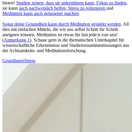
bieten!
Stu­dien zeigen, dass sie unterstützen kann, Fokus zu finden
,
sie kann
auch nachweislich helfen, Stress zu redu­zie­ren
und
Meditation kann auch gelas­se­ner machen
.
Sogar deine Gesund­heit kann durch Medi­ta­tion gestärkt werden
. All
dies mit ein­fa­chen Mit­teln, die wir uns selbst Schritt für Schritt
aneignen können. Meditation ist etwas für fast jede:n von uns!
(
Anmerkung 1
). Schaue gern in die thematischen Unterkapitel für
wissenschaftliche Erkenntnisse und Studienzusammenfassungen aus
der Achtsamkeits- und Meditationsforschung.
Grundlagen
Stress