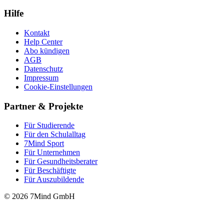
Hilfe
Kontakt
Help Center
Abo kündigen
AGB
Datenschutz
Impressum
Cookie-Einstellungen
Partner & Projekte
Für Stu­die­rende
Für den Schulalltag
7Mind Sport
Für Unter­neh­men
Für Gesund­heits­be­ra­ter
Für Beschäftigte
Für Auszubildende
© 2026 7Mind GmbH