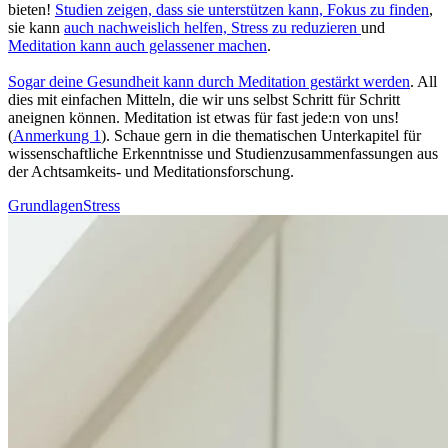
bieten!
Stu­dien zeigen, dass sie unterstützen kann, Fokus zu finden
,
sie kann
auch nachweislich helfen, Stress zu redu­zie­ren
und
Meditation kann auch gelas­se­ner machen
.
Sogar deine Gesund­heit kann durch Medi­ta­tion gestärkt werden
. All
dies mit ein­fa­chen Mit­teln, die wir uns selbst Schritt für Schritt
aneignen können. Meditation ist etwas für fast jede:n von uns!
(
Anmerkung 1
). Schaue gern in die thematischen Unterkapitel für
wissenschaftliche Erkenntnisse und Studienzusammenfassungen aus
der Achtsamkeits- und Meditationsforschung.
Grundlagen
Stress