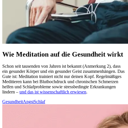
Wie Meditation auf die Gesundheit wirkt
Schon seit tau­sen­den von Jahren ist bekannt (Anmerkung 2), dass
ein gesun­der Körper und ein gesun­der Geist zusam­men­hän­gen. Das
Gute ist: Medi­ta­tion trai­niert nicht nur deinen Kopf. Regel­mä­ßi­ges
Medi­tie­ren kann bei Blut­hoch­druck und chronischen Schmerzen
helfen und Schlaf­pro­ble­me sowie stress­be­ding­te Erkran­kun­gen
lindern –
und das ist wissenschaftlich erwiesen
.
Gesundheit
Angst
Schlaf