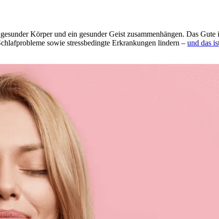
esun­der Körper und ein gesun­der Geist zusam­men­hän­gen. Das Gute ist: 
af­pro­ble­me sowie stress­be­ding­te Erkran­kun­gen lindern –
und das is