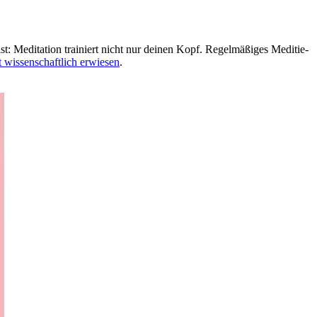
Medi­ta­tion trai­niert nicht nur deinen Kopf. Regel­mä­ßi­ges Medi­tie­
t wissenschaftlich erwiesen
.