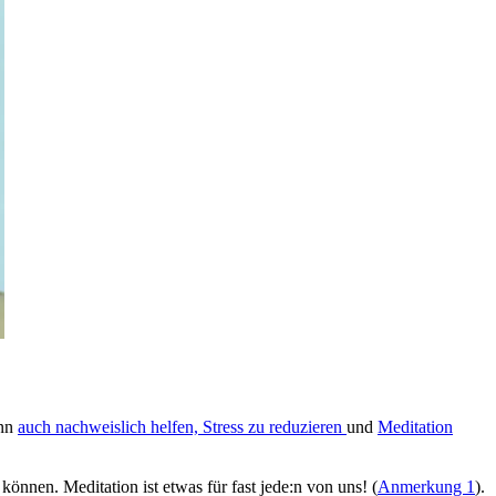
ann
auch nachweislich helfen, Stress zu redu­zie­ren
und
Meditation
en können. Meditation ist etwas für fast jede:n von uns! (
Anmerkung 1
).