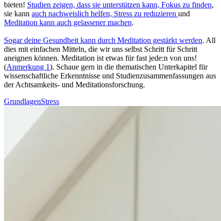
bieten!
Stu­dien zeigen, dass sie unterstützen kann, Fokus zu finden
,
sie kann
auch nachweislich helfen, Stress zu redu­zie­ren
und
Meditation kann auch gelas­se­ner machen
.
Sogar deine Gesund­heit kann durch Medi­ta­tion gestärkt werden
. All
dies mit ein­fa­chen Mit­teln, die wir uns selbst Schritt für Schritt
aneignen können. Meditation ist etwas für fast jede:n von uns!
(
Anmerkung 1
). Schaue gern in die thematischen Unterkapitel für
wissenschaftliche Erkenntnisse und Studienzusammenfassungen aus
der Achtsamkeits- und Meditationsforschung.
Grundlagen
Stress