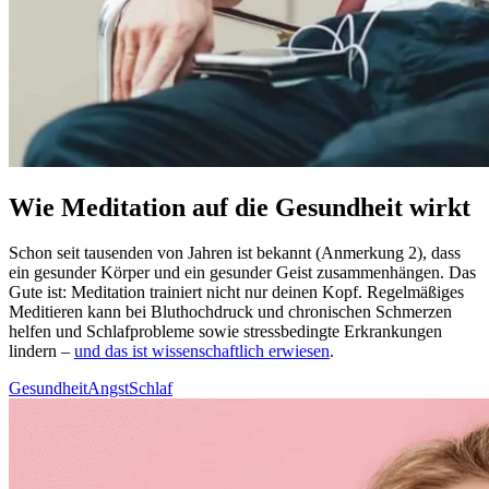
Wie Meditation auf die Gesundheit wirkt
Schon seit tau­sen­den von Jahren ist bekannt (Anmerkung 2), dass
ein gesun­der Körper und ein gesun­der Geist zusam­men­hän­gen. Das
Gute ist: Medi­ta­tion trai­niert nicht nur deinen Kopf. Regel­mä­ßi­ges
Medi­tie­ren kann bei Blut­hoch­druck und chronischen Schmerzen
helfen und Schlaf­pro­ble­me sowie stress­be­ding­te Erkran­kun­gen
lindern –
und das ist wissenschaftlich erwiesen
.
Gesundheit
Angst
Schlaf