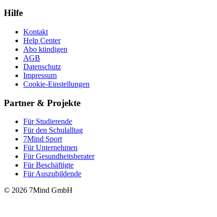
Hilfe
Kontakt
Help Center
Abo kündigen
AGB
Datenschutz
Impressum
Cookie-Einstellungen
Partner & Projekte
Für Stu­die­rende
Für den Schulalltag
7Mind Sport
Für Unter­neh­men
Für Gesund­heits­be­ra­ter
Für Beschäftigte
Für Auszubildende
© 2026 7Mind GmbH