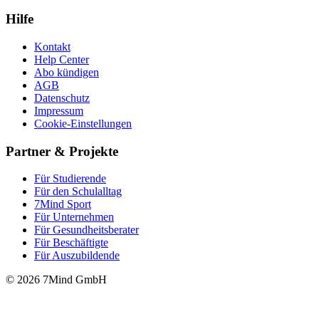
Hilfe
Kontakt
Help Center
Abo kündigen
AGB
Datenschutz
Impressum
Cookie-Einstellungen
Partner & Projekte
Für Stu­die­rende
Für den Schulalltag
7Mind Sport
Für Unter­neh­men
Für Gesund­heits­be­ra­ter
Für Beschäftigte
Für Auszubildende
© 2026 7Mind GmbH