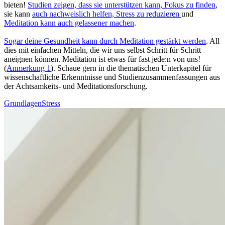
bieten!
Stu­dien zeigen, dass sie unterstützen kann, Fokus zu finden
,
sie kann
auch nachweislich helfen, Stress zu redu­zie­ren
und
Meditation kann auch gelas­se­ner machen
.
Sogar deine Gesund­heit kann durch Medi­ta­tion gestärkt werden
. All
dies mit ein­fa­chen Mit­teln, die wir uns selbst Schritt für Schritt
aneignen können. Meditation ist etwas für fast jede:n von uns!
(
Anmerkung 1
). Schaue gern in die thematischen Unterkapitel für
wissenschaftliche Erkenntnisse und Studienzusammenfassungen aus
der Achtsamkeits- und Meditationsforschung.
Grundlagen
Stress