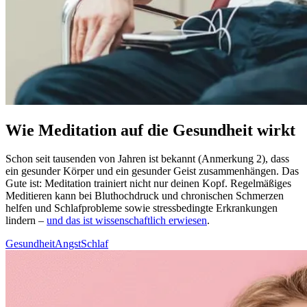
Wie Meditation auf die Gesundheit wirkt
Schon seit tau­sen­den von Jahren ist bekannt (Anmerkung 2), dass
ein gesun­der Körper und ein gesun­der Geist zusam­men­hän­gen. Das
Gute ist: Medi­ta­tion trai­niert nicht nur deinen Kopf. Regel­mä­ßi­ges
Medi­tie­ren kann bei Blut­hoch­druck und chronischen Schmerzen
helfen und Schlaf­pro­ble­me sowie stress­be­ding­te Erkran­kun­gen
lindern –
und das ist wissenschaftlich erwiesen
.
Gesundheit
Angst
Schlaf