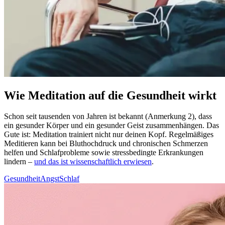
Wie Meditation auf die Gesundheit wirkt
Schon seit tau­sen­den von Jahren ist bekannt (Anmerkung 2), dass
ein gesun­der Körper und ein gesun­der Geist zusam­men­hän­gen. Das
Gute ist: Medi­ta­tion trai­niert nicht nur deinen Kopf. Regel­mä­ßi­ges
Medi­tie­ren kann bei Blut­hoch­druck und chronischen Schmerzen
helfen und Schlaf­pro­ble­me sowie stress­be­ding­te Erkran­kun­gen
lindern –
und das ist wissenschaftlich erwiesen
.
Gesundheit
Angst
Schlaf