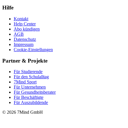
Hilfe
Kontakt
Help Center
Abo kündigen
AGB
Datenschutz
Impressum
Cookie-Einstellungen
Partner & Projekte
Für Stu­die­rende
Für den Schulalltag
7Mind Sport
Für Unter­neh­men
Für Gesund­heits­be­ra­ter
Für Beschäftigte
Für Auszubildende
© 2026 7Mind GmbH