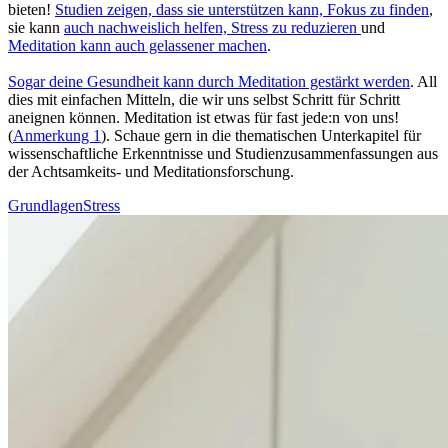
bieten!
Stu­dien zeigen, dass sie unterstützen kann, Fokus zu finden
,
sie kann
auch nachweislich helfen, Stress zu redu­zie­ren
und
Meditation kann auch gelas­se­ner machen
.
Sogar deine Gesund­heit kann durch Medi­ta­tion gestärkt werden
. All
dies mit ein­fa­chen Mit­teln, die wir uns selbst Schritt für Schritt
aneignen können. Meditation ist etwas für fast jede:n von uns!
(
Anmerkung 1
). Schaue gern in die thematischen Unterkapitel für
wissenschaftliche Erkenntnisse und Studienzusammenfassungen aus
der Achtsamkeits- und Meditationsforschung.
Grundlagen
Stress