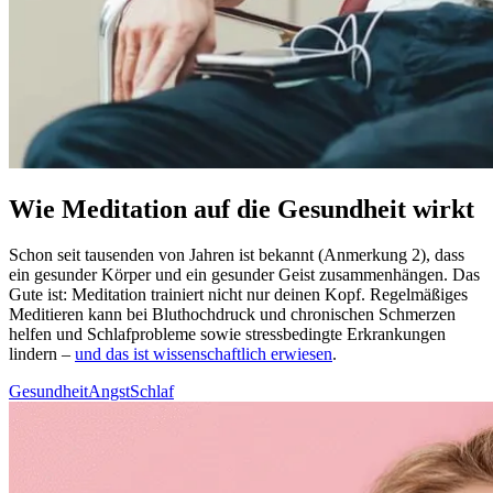
Wie Meditation auf die Gesundheit wirkt
Schon seit tau­sen­den von Jahren ist bekannt (Anmerkung 2), dass
ein gesun­der Körper und ein gesun­der Geist zusam­men­hän­gen. Das
Gute ist: Medi­ta­tion trai­niert nicht nur deinen Kopf. Regel­mä­ßi­ges
Medi­tie­ren kann bei Blut­hoch­druck und chronischen Schmerzen
helfen und Schlaf­pro­ble­me sowie stress­be­ding­te Erkran­kun­gen
lindern –
und das ist wissenschaftlich erwiesen
.
Gesundheit
Angst
Schlaf