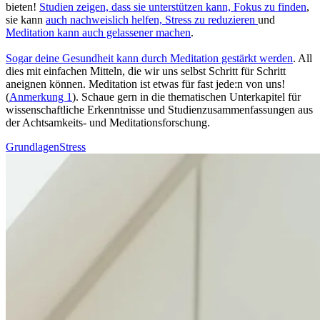
bieten!
Stu­dien zeigen, dass sie unterstützen kann, Fokus zu finden
,
sie kann
auch nachweislich helfen, Stress zu redu­zie­ren
und
Meditation kann auch gelas­se­ner machen
.
Sogar deine Gesund­heit kann durch Medi­ta­tion gestärkt werden
. All
dies mit ein­fa­chen Mit­teln, die wir uns selbst Schritt für Schritt
aneignen können. Meditation ist etwas für fast jede:n von uns!
(
Anmerkung 1
). Schaue gern in die thematischen Unterkapitel für
wissenschaftliche Erkenntnisse und Studienzusammenfassungen aus
der Achtsamkeits- und Meditationsforschung.
Grundlagen
Stress