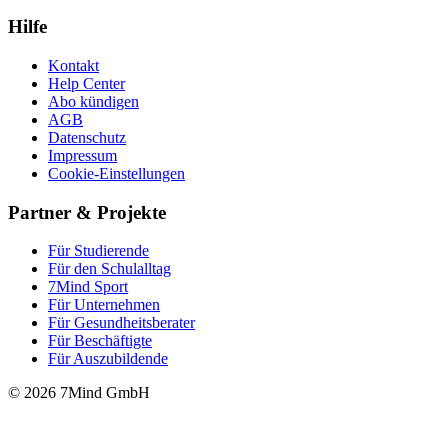
Hilfe
Kontakt
Help Center
Abo kündigen
AGB
Datenschutz
Impressum
Cookie-Einstellungen
Partner & Projekte
Für Stu­die­rende
Für den Schulalltag
7Mind Sport
Für Unter­neh­men
Für Gesund­heits­be­ra­ter
Für Beschäftigte
Für Auszubildende
© 2026 7Mind GmbH