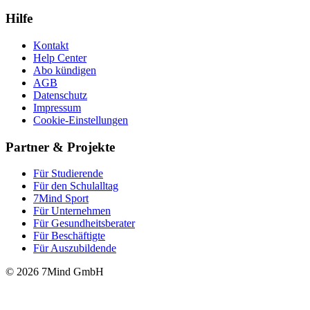
Hilfe
Kontakt
Help Center
Abo kündigen
AGB
Datenschutz
Impressum
Cookie-Einstellungen
Partner & Projekte
Für Stu­die­rende
Für den Schulalltag
7Mind Sport
Für Unter­neh­men
Für Gesund­heits­be­ra­ter
Für Beschäftigte
Für Auszubildende
© 2026 7Mind GmbH