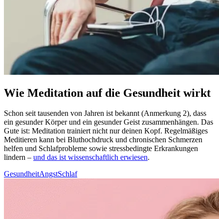
Wie Meditation auf die Gesundheit wirkt
Schon seit tau­sen­den von Jahren ist bekannt (Anmerkung 2), dass
ein gesun­der Körper und ein gesun­der Geist zusam­men­hän­gen. Das
Gute ist: Medi­ta­tion trai­niert nicht nur deinen Kopf. Regel­mä­ßi­ges
Medi­tie­ren kann bei Blut­hoch­druck und chronischen Schmerzen
helfen und Schlaf­pro­ble­me sowie stress­be­ding­te Erkran­kun­gen
lindern –
und das ist wissenschaftlich erwiesen
.
Gesundheit
Angst
Schlaf