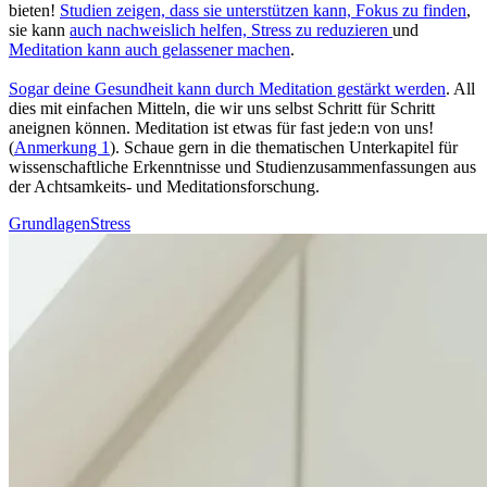
bieten!
Stu­dien zeigen, dass sie unterstützen kann, Fokus zu finden
,
sie kann
auch nachweislich helfen, Stress zu redu­zie­ren
und
Meditation kann auch gelas­se­ner machen
.
Sogar deine Gesund­heit kann durch Medi­ta­tion gestärkt werden
. All
dies mit ein­fa­chen Mit­teln, die wir uns selbst Schritt für Schritt
aneignen können. Meditation ist etwas für fast jede:n von uns!
(
Anmerkung 1
). Schaue gern in die thematischen Unterkapitel für
wissenschaftliche Erkenntnisse und Studienzusammenfassungen aus
der Achtsamkeits- und Meditationsforschung.
Grundlagen
Stress