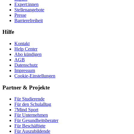
Expert:innen
Stellenangebote
Presse
Barrierefreiheit
Hilfe
Kontakt
Help Center
Abo kündigen
AGB
Datenschutz
Impressum
Cookie-Einstellungen
Partner & Projekte
Für Stu­die­rende
Für den Schulalltag
7Mind Sport
Für Unter­neh­men
Für Gesund­heits­be­ra­ter
Für Beschäftigte
Für Auszubildende