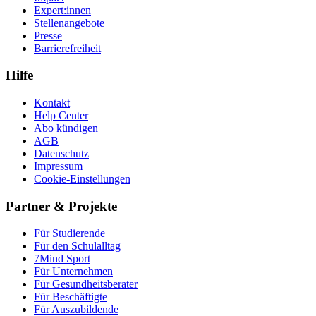
Expert:innen
Stellenangebote
Presse
Barrierefreiheit
Hilfe
Kontakt
Help Center
Abo kündigen
AGB
Datenschutz
Impressum
Cookie-Einstellungen
Partner & Projekte
Für Stu­die­rende
Für den Schulalltag
7Mind Sport
Für Unter­neh­men
Für Gesund­heits­be­ra­ter
Für Beschäftigte
Für Auszubildende