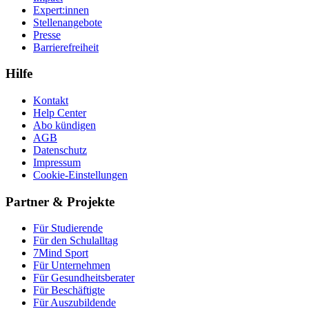
Expert:innen
Stellenangebote
Presse
Barrierefreiheit
Hilfe
Kontakt
Help Center
Abo kündigen
AGB
Datenschutz
Impressum
Cookie-Einstellungen
Partner & Projekte
Für Stu­die­rende
Für den Schulalltag
7Mind Sport
Für Unter­neh­men
Für Gesund­heits­be­ra­ter
Für Beschäftigte
Für Auszubildende