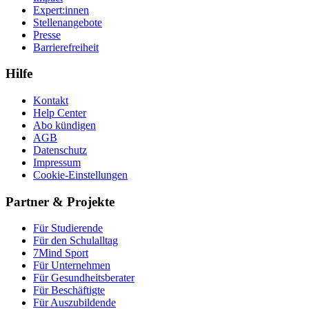
Expert:innen
Stellenangebote
Presse
Barrierefreiheit
Hilfe
Kontakt
Help Center
Abo kündigen
AGB
Datenschutz
Impressum
Cookie-Einstellungen
Partner & Projekte
Für Stu­die­rende
Für den Schulalltag
7Mind Sport
Für Unter­neh­men
Für Gesund­heits­be­ra­ter
Für Beschäftigte
Für Auszubildende