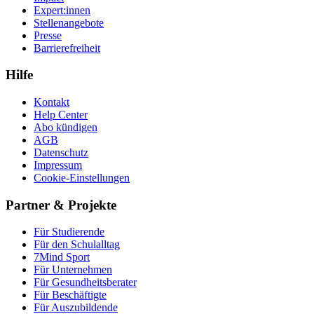
Expert:innen
Stellenangebote
Presse
Barrierefreiheit
Hilfe
Kontakt
Help Center
Abo kündigen
AGB
Datenschutz
Impressum
Cookie-Einstellungen
Partner & Projekte
Für Stu­die­rende
Für den Schulalltag
7Mind Sport
Für Unter­neh­men
Für Gesund­heits­be­ra­ter
Für Beschäftigte
Für Auszubildende