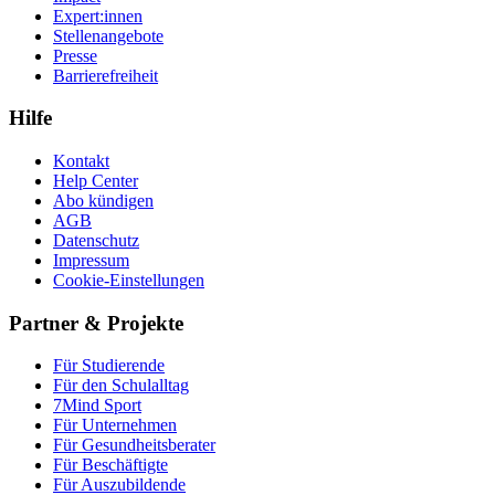
Expert:innen
Stellenangebote
Presse
Barrierefreiheit
Hilfe
Kontakt
Help Center
Abo kündigen
AGB
Datenschutz
Impressum
Cookie-Einstellungen
Partner & Projekte
Für Stu­die­rende
Für den Schulalltag
7Mind Sport
Für Unter­neh­men
Für Gesund­heits­be­ra­ter
Für Beschäftigte
Für Auszubildende