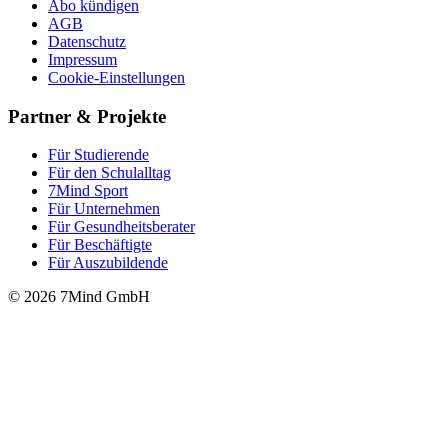
Abo kündigen
AGB
Datenschutz
Impressum
Cookie-Einstellungen
Partner & Projekte
Für Stu­die­rende
Für den Schulalltag
7Mind Sport
Für Unter­neh­men
Für Gesund­heits­be­ra­ter
Für Beschäftigte
Für Auszubildende
© 2026 7Mind GmbH