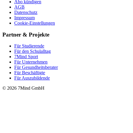
Abo kündigen
AGB
Datenschutz
Impressum
Cookie-Einstellungen
Partner & Projekte
Für Stu­die­rende
Für den Schulalltag
7Mind Sport
Für Unter­neh­men
Für Gesund­heits­be­ra­ter
Für Beschäftigte
Für Auszubildende
© 2026 7Mind GmbH