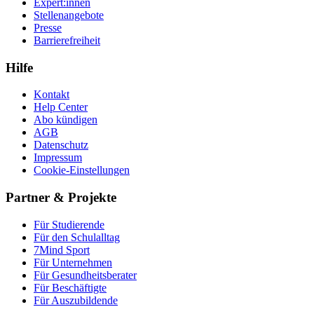
Expert:innen
Stellenangebote
Presse
Barrierefreiheit
Hilfe
Kontakt
Help Center
Abo kündigen
AGB
Datenschutz
Impressum
Cookie-Einstellungen
Partner & Projekte
Für Stu­die­rende
Für den Schulalltag
7Mind Sport
Für Unter­neh­men
Für Gesund­heits­be­ra­ter
Für Beschäftigte
Für Auszubildende