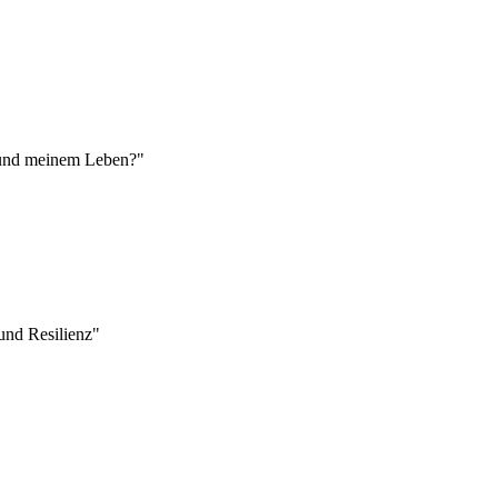
r und meinem Leben?"
nd Resilienz"