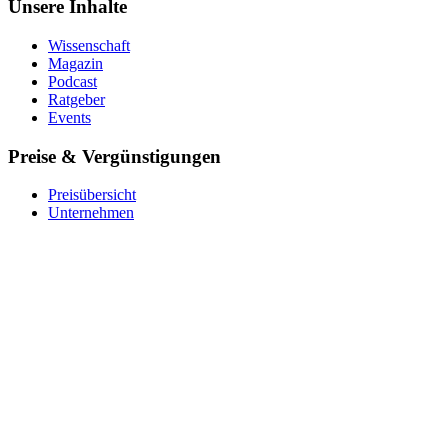
Unsere Inhalte
Wissenschaft
Magazin
Podcast
Ratgeber
Events
Preise & Vergünstigungen
Preisübersicht
Unternehmen
Krankenkasse
Barmer
Für Studierende
Ver­schen­ken
Coupon einlösen
Über uns
Das Team
Impact
Expert:innen
Stellenangebote