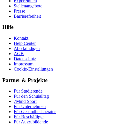
Expert:innen
Stellenangebote
Presse
Barrierefreiheit
Hilfe
Kontakt
Help Center
Abo kündigen
AGB
Datenschutz
Impressum
Cookie-Einstellungen
Partner & Projekte
Für Stu­die­rende
Für den Schulalltag
7Mind Sport
Für Unter­neh­men
Für Gesund­heits­be­ra­ter
Für Beschäftigte
Für Auszubildende