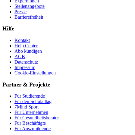
Expert:innen
Stellenangebote
Presse
Barrierefreiheit
Hilfe
Kontakt
Help Center
Abo kündigen
AGB
Datenschutz
Impressum
Cookie-Einstellungen
Partner & Projekte
Für Stu­die­rende
Für den Schulalltag
7Mind Sport
Für Unter­neh­men
Für Gesund­heits­be­ra­ter
Für Beschäftigte
Für Auszubildende