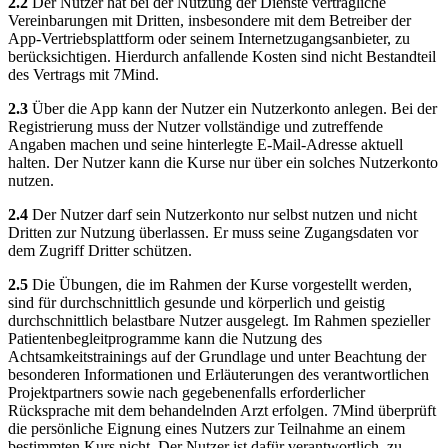
2.2
Der Nutzer hat bei der Nutzung der Dienste vertragliche
Vereinbarungen mit Dritten, insbesondere mit dem Betreiber der
App-Vertriebsplattform oder seinem Internetzugangsanbieter, zu
berücksichtigen. Hierdurch anfallende Kosten sind nicht Bestandteil
des Vertrags mit 7Mind.
2.3
Über die App kann der Nutzer ein Nutzerkonto anlegen. Bei der
Registrierung muss der Nutzer vollständige und zutreffende
Angaben machen und seine hinterlegte E-Mail-Adresse aktuell
halten. Der Nutzer kann die Kurse nur über ein solches Nutzerkonto
nutzen.
2.4
Der Nutzer darf sein Nutzerkonto nur selbst nutzen und nicht
Dritten zur Nutzung überlassen. Er muss seine Zugangsdaten vor
dem Zugriff Dritter schützen.
2.5
Die Übungen, die im Rahmen der Kurse vorgestellt werden,
sind für durchschnittlich gesunde und körperlich und geistig
durchschnittlich belastbare Nutzer ausgelegt. Im Rahmen spezieller
Patientenbegleitprogramme kann die Nutzung des
Achtsamkeitstrainings auf der Grundlage und unter Beachtung der
besonderen Informationen und Erläuterungen des verantwortlichen
Projektpartners sowie nach gegebenenfalls erforderlicher
Rücksprache mit dem behandelnden Arzt erfolgen. 7Mind überprüft
die persönliche Eignung eines Nutzers zur Teilnahme an einem
bestimmten Kurs nicht. Der Nutzer ist dafür verantwortlich, zu