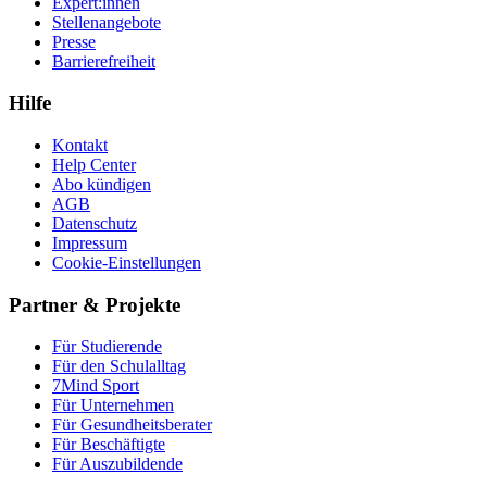
Expert:innen
Stellenangebote
Presse
Barrierefreiheit
Hilfe
Kontakt
Help Center
Abo kündigen
AGB
Datenschutz
Impressum
Cookie-Einstellungen
Partner & Projekte
Für Stu­die­rende
Für den Schulalltag
7Mind Sport
Für Unter­neh­men
Für Gesund­heits­be­ra­ter
Für Beschäftigte
Für Auszubildende