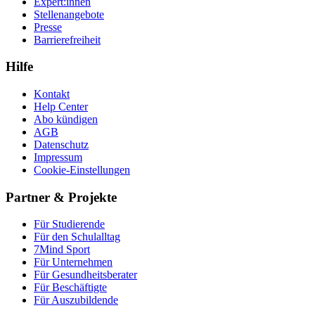
Expert:innen
Stellenangebote
Presse
Barrierefreiheit
Hilfe
Kontakt
Help Center
Abo kündigen
AGB
Datenschutz
Impressum
Cookie-Einstellungen
Partner & Projekte
Für Stu­die­rende
Für den Schulalltag
7Mind Sport
Für Unter­neh­men
Für Gesund­heits­be­ra­ter
Für Beschäftigte
Für Auszubildende