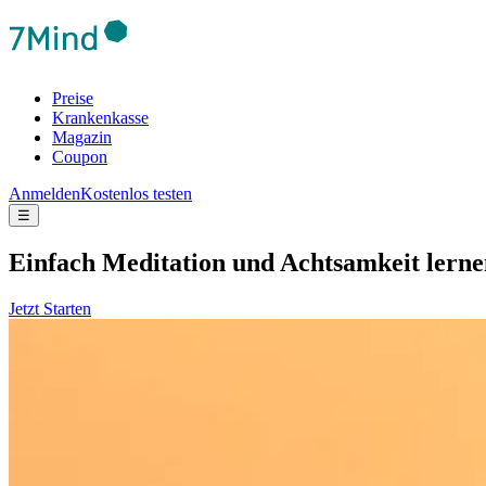
Preise
Krankenkasse
Magazin
Coupon
Anmelden
Kostenlos testen
☰
Ein­fach Medi­ta­tion und Acht­sam­keit lern
Jetzt Starten