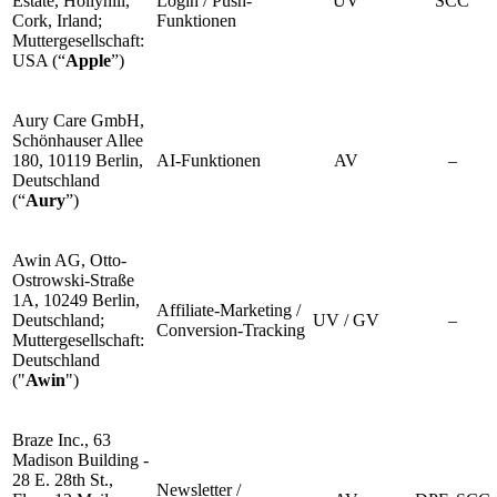
Estate, Hollyhill,
Login / Push-
UV
SCC
Cork, Irland;
Funktionen
Muttergesellschaft:
USA (“
Apple
”)
Aury Care GmbH,
Schönhauser Allee
180, 10119 Berlin,
AI-Funktionen
AV
–
Deutschland
(“
Aury
”)
Awin AG, Otto-
Ostrowski-Straße
1A, 10249 Berlin,
Affiliate-Marketing /
Deutschland;
UV / GV
–
Conversion-Tracking
Muttergesellschaft:
Deutschland
("
Awin
")
Braze Inc., 63
Madison Building -
28 E. 28th St.,
Newsletter /