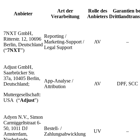
Art der
Rolle des
Garantien be
Anbieter
Verarbeitung
Anbieters
Drittlandtrans
7NXT GmbH,
Reporting /
Ritterstr. 12, 10696
Marketing-Support /
AV
–
Berlin, Deutschland
Legal Support
(“
7NXT
”)
Adjust GmbH,
Saarbrücker Str.
37a, 10405 Berlin,
App-Analyse /
AV
DPF, SCC
Deutschland;
Attribution
Muttergesellschaft:
USA (“
Adjust
”)
Adyen N.V., Simon
Carmiggeltstraat 6-
50, 1011 DJ
Bestell- /
UV
–
Amsterdam,
Zahlungsabwicklung
Niederlande