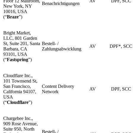
Floor 12 Mailroom,
AV
DPF, SCC
Benachrichtigungen
New York, NY
10016, USA
(“
Braze
”)
Bright Market,
LLC, 801 Garden
St, Suite 201, Santa
Bestell- /
AV
DPF*, SCC
Barbara, CA
Zahlungsabwicklung
93101, USA
(“
Fastspring
”)
Cloudflare Inc.,
101 Townsend St,
San Francisco,
Content Delivery
AV
DPF, SCC
California 94107,
Network
USA
(“
Cloudflare
”)
Chargebee Inc.,
909 Rose Avenue,
Suite 950, North
Bestell- /