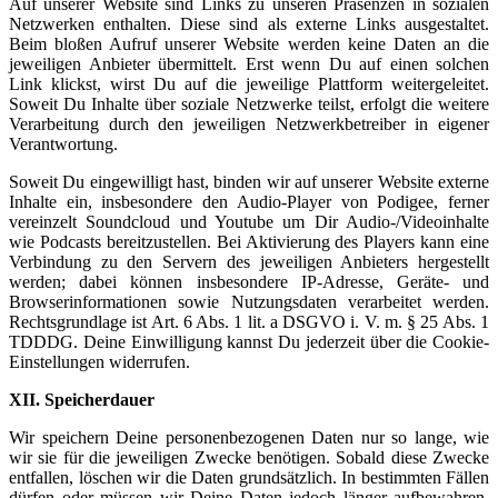
Auf unserer Website sind Links zu unseren Präsenzen in sozialen
Netzwerken enthalten. Diese sind als externe Links ausgestaltet.
Beim bloßen Aufruf unserer Website werden keine Daten an die
jeweiligen Anbieter übermittelt. Erst wenn Du auf einen solchen
Link klickst, wirst Du auf die jeweilige Plattform weitergeleitet.
Soweit Du Inhalte über soziale Netzwerke teilst, erfolgt die weitere
Verarbeitung durch den jeweiligen Netzwerkbetreiber in eigener
Verantwortung.
Soweit Du eingewilligt hast, binden wir auf unserer Website externe
Inhalte ein, insbesondere den Audio-Player von Podigee, ferner
vereinzelt Soundcloud und Youtube um Dir Audio-/Videoinhalte
wie Podcasts bereitzustellen. Bei Aktivierung des Players kann eine
Verbindung zu den Servern des jeweiligen Anbieters hergestellt
werden; dabei können insbesondere IP-Adresse, Geräte- und
Browserinformationen sowie Nutzungsdaten verarbeitet werden.
Rechtsgrundlage ist Art. 6 Abs. 1 lit. a DSGVO i. V. m. § 25 Abs. 1
TDDDG. Deine Einwilligung kannst Du jederzeit über die Cookie-
Einstellungen widerrufen.
XII. Speicherdauer
Wir speichern Deine personenbezogenen Daten nur so lange, wie
wir sie für die jeweiligen Zwecke benötigen. Sobald diese Zwecke
entfallen, löschen wir die Daten grundsätzlich. In bestimmten Fällen
dürfen oder müssen wir Deine Daten jedoch länger aufbewahren.