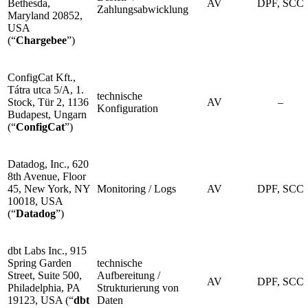
Bethesda,
AV
DPF, SCC
Zahlungsabwicklung
Maryland 20852,
USA
(“
Chargebee
”)
ConfigCat Kft.,
Tátra utca 5/A, 1.
technische
Stock, Tür 2, 1136
AV
–
Konfiguration
Budapest, Ungarn
(“
ConfigCat
”)
Datadog, Inc., 620
8th Avenue, Floor
45, New York, NY
Monitoring / Logs
AV
DPF, SCC
10018, USA
(“
Datadog
”)
dbt Labs Inc., 915
Spring Garden
technische
Street, Suite 500,
Aufbereitung /
AV
DPF, SCC
Philadelphia, PA
Strukturierung von
19123, USA (“
dbt
Daten