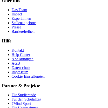
Über uns
Das Team
Impact
Expert:innen
Stellenangebote
Presse
Barrierefreiheit
Hilfe
Kontakt
Help Center
Abo kündigen
AGB
Datenschutz
Impressum
Cookie-Einstellungen
Partner & Projekte
Für Stu­die­rende
Für den Schulalltag
7Mind Sport
Für Unter­neh­men