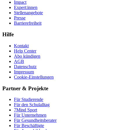
Impact
Expert:innen
Stellenangebote
Presse
Barrierefreiheit
Hilfe
Kontakt
Help Center
Abo kündigen
AGB
Datenschutz
Impressum
Cookie-Einstellungen
Partner & Projekte
Für Stu­die­rende
Für den Schulalltag
7Mind Sport
Für Unter­neh­men
Für Gesund­heits­be­ra­ter
Für Beschäftigte