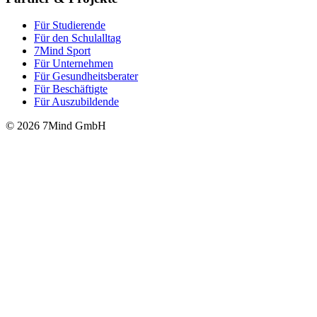
Für Stu­die­rende
Für den Schulalltag
7Mind Sport
Für Unter­neh­men
Für Gesund­heits­be­ra­ter
Für Beschäftigte
Für Auszubildende
© 2026 7Mind GmbH