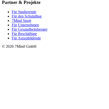
Partner & Projekte
Für Stu­die­rende
Für den Schulalltag
7Mind Sport
Für Unter­neh­men
Für Gesund­heits­be­ra­ter
Für Beschäftigte
Für Auszubildende
© 2026 7Mind GmbH