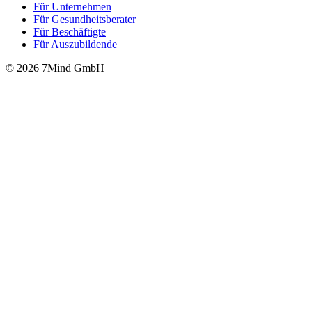
Für Unter­neh­men
Für Gesund­heits­be­ra­ter
Für Beschäftigte
Für Auszubildende
© 2026 7Mind GmbH