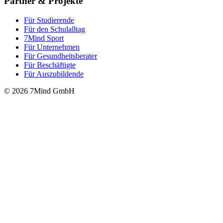
Partner & Projekte
Für Stu­die­rende
Für den Schulalltag
7Mind Sport
Für Unter­neh­men
Für Gesund­heits­be­ra­ter
Für Beschäftigte
Für Auszubildende
© 2026 7Mind GmbH