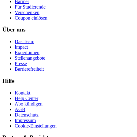
Barmer
Für Studierende
Ver­schen­ken
Coupon einlösen
Über uns
Das Team
Impact
Expert:innen
Stellenangebote
Presse
Barrierefreiheit
Hilfe
Kontakt
Help Center
Abo kündigen
AGB
Datenschutz
Impressum
Cookie-Einstellungen