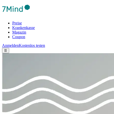
Preise
Krankenkasse
Magazin
Coupon
Anmelden
Kostenlos testen
☰