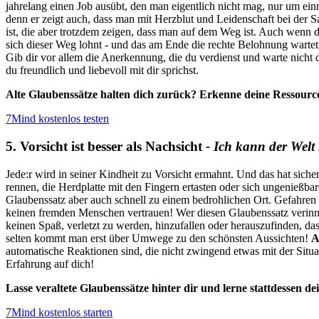
jahrelang einen Job ausübt, den man eigentlich nicht mag, nur um ei
denn er zeigt auch, dass man mit Herzblut und Leidenschaft bei der Sa
ist, die aber trotzdem zeigen, dass man auf dem Weg ist. Auch wenn die
sich dieser Weg lohnt - und das am Ende die rechte Belohnung warte
Gib dir vor allem die Anerkennung, die du verdienst und warte nicht
du freundlich und liebevoll mit dir sprichst.
Alte Glaubenssätze halten dich zurück? Erkenne deine Ressource
7Mind kostenlos testen
5. Vorsicht ist besser als Nachsicht
- Ich kann der Welt 
Jede:r wird in seiner Kindheit zu Vorsicht ermahnt. Und das hat siche
rennen, die Herdplatte mit den Fingern ertasten oder sich ungenießba
Glaubenssatz aber auch schnell zu einem bedrohlichen Ort. Gefahren la
keinen fremden Menschen vertrauen! Wer diesen Glaubenssatz verinner
keinen Spaß, verletzt zu werden, hinzufallen oder herauszufinden, das
selten kommt man erst über Umwege zu den schönsten Aussichten!
A
automatische Reaktionen sind, die nicht zwingend etwas mit der Situat
Erfahrung auf dich!
Lasse veraltete Glaubenssätze hinter dir und lerne stattdessen 
7Mind kostenlos starten