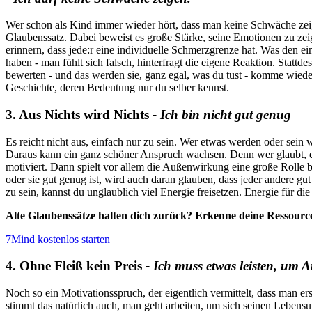
Wer schon als Kind immer wieder hört, dass man keine Schwäche zeig
Glaubenssatz. Dabei beweist es große Stärke, seine Emotionen zu zeig
erinnern, dass jede:r eine individuelle Schmerzgrenze hat. Was den ein
haben - man fühlt sich falsch, hinterfragt die eigene Reaktion. Statt
bewerten - und das werden sie, ganz egal, was du tust - komme wiede
Geschichte, deren Bedeutung nur du selber kennst.
3. Aus Nichts wird Nichts
- Ich bin nicht gut genug
Es reicht nicht aus, einfach nur zu sein. Wer etwas werden oder sein 
Daraus kann ein ganz schöner Anspruch wachsen. Denn wer glaubt, er 
motiviert. Dann spielt vor allem die Außenwirkung eine große Rolle b
oder sie gut genug ist, wird auch daran glauben, dass jeder andere g
zu sein, kannst du unglaublich viel Energie freisetzen. Energie für di
Alte Glaubenssätze halten dich zurück? Erkenne deine Ressource
7Mind kostenlos starten
4. Ohne Fleiß kein Preis
- Ich muss etwas leisten, um
Noch so ein Motivationsspruch, der eigentlich vermittelt, dass man e
stimmt das natürlich auch, man geht arbeiten, um sich seinen Lebensu