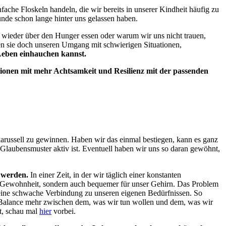
ache Floskeln handeln, die wir bereits in unserer Kindheit häufig zu
nde schon lange hinter uns gelassen haben.
er wieder über den Hunger essen oder warum wir uns nicht trauen,
en sie doch unseren Umgang mit schwierigen Situationen,
 Leben einhauchen kannst.
tionen mit mehr Achtsamkeit und Resilienz mit der passenden
arussell zu gewinnen. Haben wir das einmal bestiegen, kann es ganz
 Glaubensmuster aktiv ist. Eventuell haben wir uns so daran gewöhnt,
 werden.
In einer Zeit, in der wir täglich einer konstanten
ur Gewohnheit, sondern auch bequemer für unser Gehirn. Das Problem
r eine schwache Verbindung zu unseren eigenen Bedürfnissen. So
ne Balance mehr zwischen dem, was wir tun wollen und dem, was wir
t, schau mal
hier
vorbei.