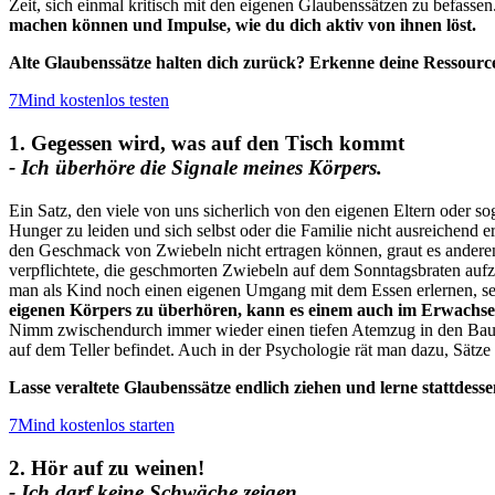
Zeit, sich einmal kritisch mit den eigenen Glaubenssätzen zu befassen.
machen können und Impulse, wie du dich aktiv von ihnen löst.
Alte Glaubenssätze halten dich zurück? Erkenne deine Ressource
7Mind kostenlos testen
1. Gegessen wird, was auf den Tisch kommt
- Ich überhöre die Signale meines Körpers.
Ein Satz, den viele von uns sicherlich von den eigenen Eltern oder 
Hunger zu leiden und sich selbst oder die Familie nicht ausreiche
den Geschmack von Zwiebeln nicht ertragen können, graut es andere
verpflichtete, die geschmorten Zwiebeln auf dem Sonntagsbraten aufz
man als Kind noch einen eigenen Umgang mit dem Essen erlernen, sei
eigenen Körpers zu überhören, kann es einem auch im Erwachsene
Nimm zwischendurch immer wieder einen tiefen Atemzug in den Bauch 
auf dem Teller befindet. Auch in der Psychologie rät man dazu, Sätze
Lasse veraltete Glaubenssätze endlich ziehen und lerne stattdes
7Mind kostenlos starten
2. Hör auf zu weinen!
- Ich darf keine Schwäche zeigen.