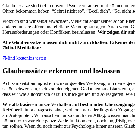
Glaubenssätze sind tief in unserer Psyche verankert und können unter
Ohren bekommen haben. “Schrei nicht so”, “Beeil dich”, “Sei nicht s
Plötzlich sind wir selbst erwachsen, vielleicht sogar selber schon E
anderen unsere offene und ehrliche Meinung zu sagen. Auch wenn Gla
Herausforderungen oder Konflikten beeinflussen.
Wir zeigen dir an
Alte Glaubenssätze müssen dich nicht zurückhalten. Erkenne de
7Mind Meditation:
7Mind kostenlos testen
Glaubenssätze erkennen und loslassen
Achtsamkeitstraining ist ein wirkungsvolles Werkzeug, um den eigen
schön schwer sein, sich von den eigenen Gedanken zu distanzieren, e
dass wir wie automatisch darauf zurückgreifen und so reagieren, wie 
Wir alle basieren unser Verhalten auf bestimmten Überzeugungen
Reizüberflutung ausgesetzt sind, verlieren wir allerdings den Zuga
am Autopiloten: Wir rauschen nur so durch den Alltag, wissen manchm
können wir zwar eine ganze Weile funktionieren, doch langfristig w
tun sollten. Wenn du noch mehr zur Psychologie hinter unseren Glau