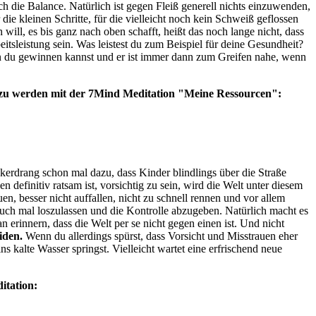
 die Balance. Natürlich ist gegen Fleiß generell nichts einzuwenden,
die kleinen Schritte, für die vielleicht noch kein Schweiß geflossen
will, es bis ganz nach oben schafft, heißt das noch lange nicht, dass
tsleistung sein. Was leistest du zum Beispiel für deine Gesundheit?
den du gewinnen kannst und er ist immer dann zum Greifen nahe, wenn
er zu werden mit der 7Mind Meditation "Meine Ressourcen":
ckerdrang schon mal dazu, dass Kinder blindlings über die Straße
definitiv ratsam ist, vorsichtig zu sein, wird die Welt unter diesem
en, besser nicht auffallen, nicht zu schnell rennen und vor allem
uch mal loszulassen und die Kontrolle abzugeben. Natürlich macht es
 erinnern, dass die Welt per se nicht gegen einen ist. Und nicht
iden.
Wenn du allerdings spürst, dass Vorsicht und Misstrauen eher
s kalte Wasser springst. Vielleicht wartet eine erfrischend neue
itation: