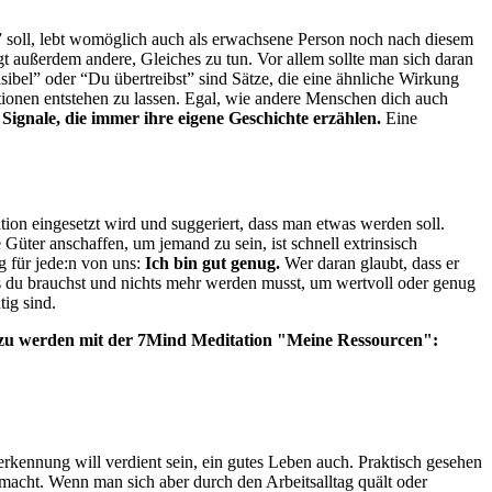
 soll, lebt womöglich auch als erwachsene Person noch nach diesem
gt außerdem andere, Gleiches zu tun. Vor allem sollte man sich daran
nsibel” oder “Du übertreibst” sind Sätze, die eine ähnliche Wirkung
motionen entstehen zu lassen. Egal, wie andere Menschen dich auch
 Signale, die immer ihre eigene Geschichte erzählen.
Eine
tion eingesetzt wird und suggeriert, dass man etwas werden soll.
üter anschaffen, um jemand zu sein, ist schnell extrinsisch
g für jede:n von uns:
Ich bin gut genug.
Wer daran glaubt, dass er
was du brauchst und nichts mehr werden musst, um wertvoll oder genug
tig sind.
er zu werden mit der 7Mind Meditation "Meine Ressourcen":
erkennung will verdient sein, ein gutes Leben auch. Praktisch gesehen
 macht. Wenn man sich aber durch den Arbeitsalltag quält oder