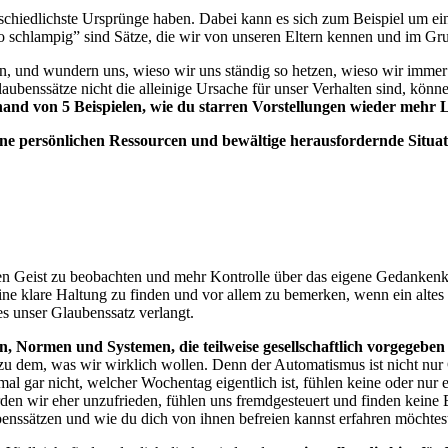
schiedlichste Ursprünge haben. Dabei kann es sich zum Beispiel um einf
o schlampig” sind Sätze, die wir von unseren Eltern kennen und im Gru
ltern, und wundern uns, wieso wir uns ständig so hetzen, wieso wir imm
ubenssätze nicht die alleinige Ursache für unser Verhalten sind, könn
hand von 5 Beispielen, wie du starren Vorstellungen wieder mehr
ine persönlichen Ressourcen und bewältige herausfordernde Situa
en Geist zu beobachten und mehr Kontrolle über das eigene Gedankenk
ine klare Haltung zu finden und vor allem zu bemerken, wenn ein altes
es unser Glaubenssatz verlangt.
, Normen und Systemen, die teilweise gesellschaftlich vorgegeben
ng zu dem, was wir wirklich wollen. Denn der Automatismus ist nicht n
al gar nicht, welcher Wochentag eigentlich ist, fühlen keine oder nu
erden wir eher unzufrieden, fühlen uns fremdgesteuert und finden kei
benssätzen und wie du dich von ihnen befreien kannst erfahren möchtes