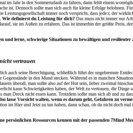
nmal im Jahr in den Sommerurlaub zu fahren, dann fehlt einem womöglich
che ist. Dennoch sollte man sich auch für kleine Erfolge belohnen. Für 
 Leistungsgesellschaft immer noch verspricht, dass jede:r, der wirklich 
t.
Wie definierst du Leistung für dich?
Das muss nicht immer nur Arbei
 darauf, sie im Außen zu erfahren. Das ist immerhin der größte Preis, 
n und lerne, schwierige Situationen zu bewältigen und resilient
nicht vertrauen
rlich auch seine Berechtigung, schließlich führt der ungebremste Entde
re Gegenstände in den Mund stecken. Während es in manchen Situationen 
uern überall, man sollte also auf der Hut sein, lieber zweimal hinschau
licht kann Schwierigkeiten haben, der Welt zu vertrauen, die Dinge a
s man Dreck nicht essen kann. Trotzdem sollte man sich ab und zu daran
lso lasse Vorsicht walten, wenn es darum geht, Gefahren zu verme
ion im Hier und Jetzt zu tun haben, dann schau, ob du nicht doch mal in
deine persönlichen Ressourcen kennen mit der passenden 7Mind Med