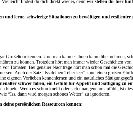
 Vielleicht findest du dich direkt wieder, denn
wir stellen dir hier f
n und lerne, schwierige Situationen zu bewältigen und resilient
sogar Großeltern kennen. Und man kann es ihnen kaum übel nehmen, schl
nd ernähren zu können. Trotzdem hört man immer wieder Geschichten v
n vor Tomaten. Bei genauer Nachfrage hört man schon mal die Geschic
uessen. Auch der Satz “Iss deinen Teller leer” kann einen großen EInf
ne eigenen Vorlieben kennenlernen und ein natürliches Sättigungsgefü
nalter schwer fallen, ein Gefühl für Appetit und Sättigung zu en
hinein. Wenn es schon kneift oder sich unangenehm anfühlt, ist dies 
 wie “Iss, dann wird morgen schönes Wetter” zu ignorieren.
sen deine persönlichen Ressourcen kennen: