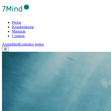
Preise
Krankenkasse
Magazin
Coupon
Anmelden
Kostenlos testen
☰