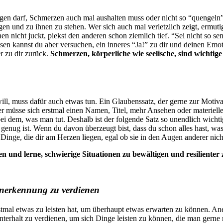
en darf, Schmerzen auch mal aushalten muss oder nicht so “quengeln”
en und zu ihnen zu stehen. Wer sich auch mal verletzlich zeigt, ermuti
en nicht juckt, piekst den anderen schon ziemlich tief. “Sei nicht so se
dessen kannst du aber versuchen, ein inneres “Ja!” zu dir und deinen E
r zu dir zurück.
Schmerzen, körperliche wie seelische, sind wichtige
will, muss dafür auch etwas tun. Ein Glaubenssatz, der gerne zur Motiva
müsse sich erstmal einen Namen, Titel, mehr Ansehen oder materielle G
ei dem, was man tut. Deshalb ist der folgende Satz so unendlich wichti
ut genug ist. Wenn du davon überzeugt bist, dass du schon alles hast, 
e Dinge, die dir am Herzen liegen, egal ob sie in den Augen anderer nich
n und lerne, schwierige Situationen zu bewältigen und resilient
 Anerkennung zu verdienen
rstmal etwas zu leisten hat, um überhaupt etwas erwarten zu können. An
nterhalt zu verdienen, um sich Dinge leisten zu können, die man gerne