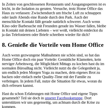
In Zeiten von geschlossenen Restaurants und Ausgangssperren ist es
leicht, in die Isolation zu geraten. Versuche, trotz Home Office das
Haus zu verlassen: Zwischendurch um frische Luft zu schnappen
oder laufe Abends eine Runde durch den Park. Auch der
menschliche Kontakt fällt gerade natürlich schwerer. Auch wenn
Kino oder Barbesuche mit Freunden gerade ins Wasser fallen, bleibe
in Kontakt mit deinen Liebsten – wer weiß, vielleicht entdeckst du
ja das Telefonieren oder Briefe schreiben wieder für dich?
8. Genieße die Vorteile vom Home Office
Auch wenn gezwungene Maßnahmen nie schön sind, so hat das
Home Office doch ein paar Vorteile: Gemütliche Klamotten, kein
nerviger Arbeitsweg, die Möglichkeit Mittags zu kochen hast du im
normalen Büroalltag nicht. Vielleicht nutzt du die Gelegenheit ja,
um endlich jeden Morgen Yoga zu machen, dein eigenes Brot zu
backen oder einfach mehr Quality-Time mit der Familie zu
verbringen. In jedem Fall, nutze die Situation für etwas, woran du
dich erfreuen kannst.
Hast du schon Erfahrungen mit Home Office und eigene Tipps
gesammelt? Teil sie doch in
unserer Facebookgruppe
. Dort
unterstützen wir uns gegenseitig, um achtsam durch die Krise zu
kommen.