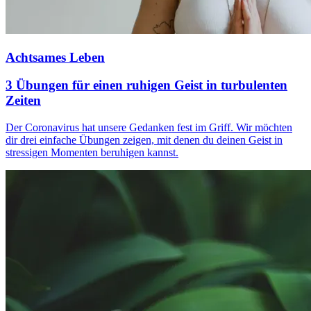
Achtsames Leben
3 Übungen für einen ruhigen Geist in turbulenten
Zeiten
Der Coronavirus hat unsere Gedanken fest im Griff. Wir möchten
dir drei einfache Übungen zeigen, mit denen du deinen Geist in
stressigen Momenten beruhigen kannst.