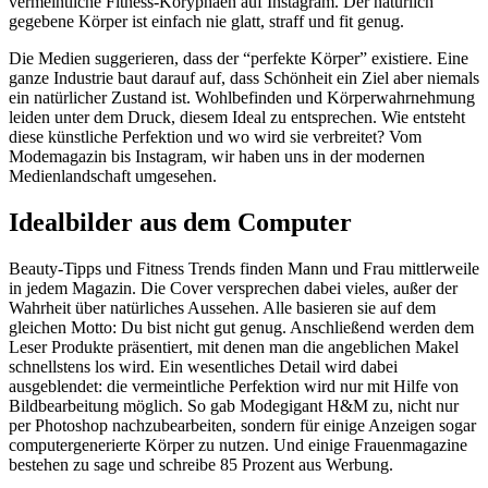
vermeintliche Fitness-Koryphäen auf Instagram. Der natürlich
gegebene Körper ist einfach nie glatt, straff und fit genug.
Die Medien suggerieren, dass der “perfekte Körper” existiere. Eine
ganze Industrie baut darauf auf, dass Schönheit ein Ziel aber niemals
ein natürlicher Zustand ist. Wohlbefinden und Körperwahrnehmung
leiden unter dem Druck, diesem Ideal zu entsprechen. Wie entsteht
diese künstliche Perfektion und wo wird sie verbreitet? Vom
Modemagazin bis Instagram, wir haben uns in der modernen
Medienlandschaft umgesehen.
Idealbilder aus dem Computer
Beauty-Tipps und Fitness Trends finden Mann und Frau mittlerweile
in jedem Magazin. Die Cover versprechen dabei vieles, außer der
Wahrheit über natürliches Aussehen. Alle basieren sie auf dem
gleichen Motto: Du bist nicht gut genug. Anschließend werden dem
Leser Produkte präsentiert, mit denen man die angeblichen Makel
schnellstens los wird. Ein wesentliches Detail wird dabei
ausgeblendet: die vermeintliche Perfektion wird nur mit Hilfe von
Bildbearbeitung möglich. So gab Modegigant H&M zu, nicht nur
per Photoshop nachzubearbeiten, sondern für einige Anzeigen sogar
computergenerierte Körper zu nutzen. Und einige Frauenmagazine
bestehen zu sage und schreibe 85 Prozent aus Werbung.