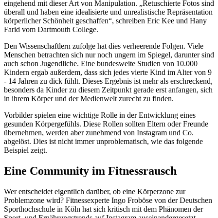
eingehend mit dieser Art von Manipulation. „Retuschierte Fotos sind
überall und haben eine idealisierte und unrealistische Repräsentation
körperlicher Schönheit geschaffen“, schreiben Eric Kee und Hany
Farid vom Dartmouth College.
Den Wissenschaftlern zufolge hat dies verheerende Folgen. Viele
Menschen betrachten sich nur noch ungern im Spiegel, darunter sind
auch schon Jugendliche. Eine bundesweite Studien von 10.000
Kindern ergab außerdem, dass sich jedes vierte Kind im Alter von 9
- 14 Jahren zu dick fühlt. Dieses Ergebnis ist mehr als erschreckend,
besonders da Kinder zu diesem Zeitpunkt gerade erst anfangen, sich
in ihrem Körper und der Medienwelt zurecht zu finden.
Vorbilder spielen eine wichtige Rolle in der Entwicklung eines
gesunden Körpergefühls. Diese Rollen sollten Eltern oder Freunde
übernehmen, werden aber zunehmend von Instagram und Co.
abgelöst. Dies ist nicht immer unproblematisch, wie das folgende
Beispiel zeigt.
Eine Community im Fitnessrausch
Wer entscheidet eigentlich darüber, ob eine Körperzone zur
Problemzone wird? Fitnessexperte Ingo Froböse von der Deutschen
Sporthochschule in Köln hat sich kritisch mit dem Phänomen der
Sport- und Ernährungstrends auf Instagram auseinandergesetzt.