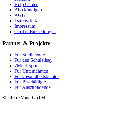
Help Center
Abo kündigen
AGB
Datenschutz
Impressum
Cookie-Einstellungen
Partner & Projekte
Für Stu­die­rende
Für den Schulalltag
7Mind Sport
Für Unter­neh­men
Für Gesund­heits­be­ra­ter
Für Beschäftigte
Für Auszubildende
© 2026 7Mind GmbH