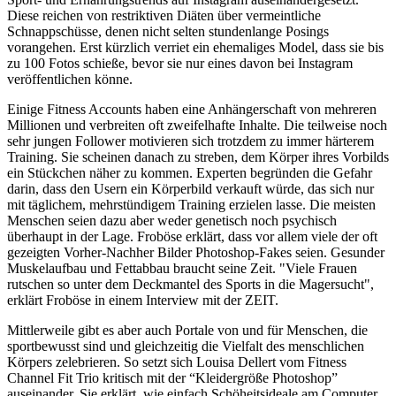
Diese reichen von restriktiven Diäten über vermeintliche
Schnappschüsse, denen nicht selten stundenlange Posings
vorangehen. Erst kürzlich verriet ein ehemaliges Model, dass sie bis
zu 100 Fotos schieße, bevor sie nur eines davon bei Instagram
veröffentlichen könne.
Einige Fitness Accounts haben eine Anhängerschaft von mehreren
Millionen und verbreiten oft zweifelhafte Inhalte. Die teilweise noch
sehr jungen Follower motivieren sich trotzdem zu immer härterem
Training. Sie scheinen danach zu streben, dem Körper ihres Vorbilds
ein Stückchen näher zu kommen. Experten begründen die Gefahr
darin, dass den Usern ein Körperbild verkauft würde, das sich nur
mit täglichem, mehrstündigem Training erzielen lasse. Die meisten
Menschen seien dazu aber weder genetisch noch psychisch
überhaupt in der Lage. Froböse erklärt, dass vor allem viele der oft
gezeigten Vorher-Nachher Bilder Photoshop-Fakes seien. Gesunder
Muskelaufbau und Fettabbau braucht seine Zeit. "Viele Frauen
rutschen so unter dem Deckmantel des Sports in die Magersucht",
erklärt Froböse in einem Interview mit der ZEIT.
Mittlerweile gibt es aber auch Portale von und für Menschen, die
sportbewusst sind und gleichzeitig die Vielfalt des menschlichen
Körpers zelebrieren. So setzt sich Louisa Dellert vom Fitness
Channel Fit Trio kritisch mit der “Kleidergröße Photoshop”
auseinander. Sie erklärt, wie einfach Schöheitsideale am Computer