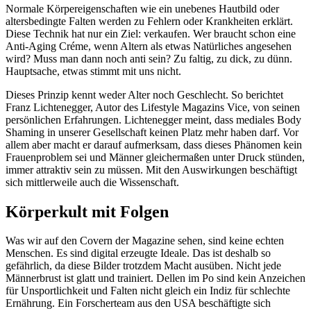
Normale Körpereigenschaften wie ein unebenes Hautbild oder
altersbedingte Falten werden zu Fehlern oder Krankheiten erklärt.
Diese Technik hat nur ein Ziel: verkaufen. Wer braucht schon eine
Anti-Aging Créme, wenn Altern als etwas Natürliches angesehen
wird? Muss man dann noch anti sein? Zu faltig, zu dick, zu dünn.
Hauptsache, etwas stimmt mit uns nicht.
Dieses Prinzip kennt weder Alter noch Geschlecht. So berichtet
Franz Lichtenegger, Autor des Lifestyle Magazins Vice, von seinen
persönlichen Erfahrungen. Lichtenegger meint, dass mediales Body
Shaming in unserer Gesellschaft keinen Platz mehr haben darf. Vor
allem aber macht er darauf aufmerksam, dass dieses Phänomen kein
Frauenproblem sei und Männer gleichermaßen unter Druck stünden,
immer attraktiv sein zu müssen. Mit den Auswirkungen beschäftigt
sich mittlerweile auch die Wissenschaft.
Körperkult mit Folgen
Was wir auf den Covern der Magazine sehen, sind keine echten
Menschen. Es sind digital erzeugte Ideale. Das ist deshalb so
gefährlich, da diese Bilder trotzdem Macht ausüben. Nicht jede
Männerbrust ist glatt und trainiert. Dellen im Po sind kein Anzeichen
für Unsportlichkeit und Falten nicht gleich ein Indiz für schlechte
Ernährung. Ein Forscherteam aus den USA beschäftigte sich