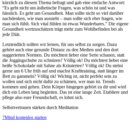
kürzlich zu diesem Thema befragt und gab eine einfache Antwort:
“Es geht nicht um ästhetische Fragen, was schön ist und was
hässlich. Es geht um Gesundheit. Man sollte nicht so viel darüber
nachdenken, wie man aussieht – man sollte sich eher fragen, wie
man sich fühlt. Sich vital fühlen ist etwas Wunderbares.” Die eigene
Gesundheit wertzuschätzen trägt mehr zum Wohlbefinden bei als
jede Diät.
Letztendlich sollten wir lernen, für uns selbst zu sorgen. Dazu
gehört auch eine gesunde Distanz zu den Medien und den dort
suggerierten Normen. Du möchtest lieber eine Serie schauen, statt
die Joggingschuhe zu schnüren? Völlig ok! Du möchtest lieber eine
heiße Schokolade mit Sahne als Kräutertee? Völlig ok! Du stehst
gerne um 6 Uhr früh auf und machst Krafttraining, statt länger im
Bett zu gammeln? Völlig ok! Wichtig ist, nicht perfekt sein zu
wollen und sich nicht dafür zu schämen, wer man ist. Trends
kommen und gehen. Dein Körper hingegen gehört zu dir und wird
dich ein Leben lang begleiten. Das ist eine lange Zeit. Etabliere und
pflege also eure Freundschaft, es lohnt sich.
Selbstvertrauen stärken durch Meditation
7Mind kostenlos starten