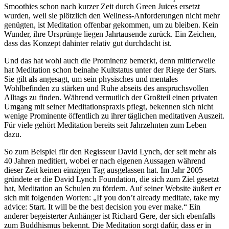
Smoothies schon nach kurzer Zeit durch Green Juices ersetzt
wurden, weil sie plötzlich den Wellness-Anforderungen nicht mehr
genügten, ist Meditation offenbar gekommen, um zu bleiben. Kein
Wunder, ihre Ursprünge liegen Jahrtausende zurück. Ein Zeichen,
dass das Konzept dahinter relativ gut durchdacht ist.
Und das hat wohl auch die Prominenz bemerkt, denn mittlerweile
hat Meditation schon beinahe Kultstatus unter der Riege der Stars.
Sie gilt als angesagt, um sein physisches und mentales
Wohlbefinden zu stärken und Ruhe abseits des anspruchsvollen
Alltags zu finden. Während vermutlich der Großteil einen privaten
Umgang mit seiner Meditationspraxis pflegt, bekennen sich nicht
wenige Prominente öffentlich zu ihrer täglichen meditativen Auszeit.
Für viele gehört Meditation bereits seit Jahrzehnten zum Leben
dazu.
So zum Beispiel für den Regisseur David Lynch, der seit mehr als
40 Jahren meditiert, wobei er nach eigenen Aussagen während
dieser Zeit keinen einzigen Tag ausgelassen hat. Im Jahr 2005
gründete er die David Lynch Foundation, die sich zum Ziel gesetzt
hat, Meditation an Schulen zu fördern. Auf seiner Website äußert er
sich mit folgenden Worten: „If you don’t already meditate, take my
advice: Start. It will be the best decision you ever make.“ Ein
anderer begeisterter Anhänger ist Richard Gere, der sich ebenfalls
zum Buddhismus bekennt. Die Meditation sorgt dafür, dass er in