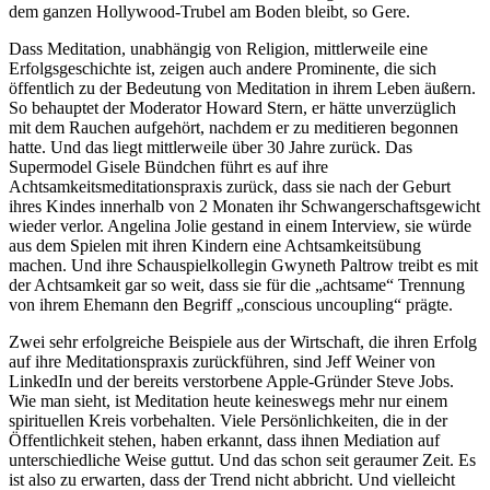
dem ganzen Hollywood-Trubel am Boden bleibt, so Gere.
Dass Meditation, unabhängig von Religion, mittlerweile eine
Erfolgsgeschichte ist, zeigen auch andere Prominente, die sich
öffentlich zu der Bedeutung von Meditation in ihrem Leben äußern.
So behauptet der Moderator Howard Stern, er hätte unverzüglich
mit dem Rauchen aufgehört, nachdem er zu meditieren begonnen
hatte. Und das liegt mittlerweile über 30 Jahre zurück. Das
Supermodel Gisele Bündchen führt es auf ihre
Achtsamkeitsmeditationspraxis zurück, dass sie nach der Geburt
ihres Kindes innerhalb von 2 Monaten ihr Schwangerschaftsgewicht
wieder verlor. Angelina Jolie gestand in einem Interview, sie würde
aus dem Spielen mit ihren Kindern eine Achtsamkeitsübung
machen. Und ihre Schauspielkollegin Gwyneth Paltrow treibt es mit
der Achtsamkeit gar so weit, dass sie für die „achtsame“ Trennung
von ihrem Ehemann den Begriff „conscious uncoupling“ prägte.
Zwei sehr erfolgreiche Beispiele aus der Wirtschaft, die ihren Erfolg
auf ihre Meditationspraxis zurückführen, sind Jeff Weiner von
LinkedIn und der bereits verstorbene Apple-Gründer Steve Jobs.
Wie man sieht, ist Meditation heute keineswegs mehr nur einem
spirituellen Kreis vorbehalten. Viele Persönlichkeiten, die in der
Öffentlichkeit stehen, haben erkannt, dass ihnen Mediation auf
unterschiedliche Weise guttut. Und das schon seit geraumer Zeit. Es
ist also zu erwarten, dass der Trend nicht abbricht. Und vielleicht