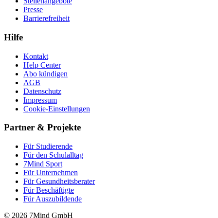
Stellenangebote
Presse
Barrierefreiheit
Hilfe
Kontakt
Help Center
Abo kündigen
AGB
Datenschutz
Impressum
Cookie-Einstellungen
Partner & Projekte
Für Stu­die­rende
Für den Schulalltag
7Mind Sport
Für Unter­neh­men
Für Gesund­heits­be­ra­ter
Für Beschäftigte
Für Auszubildende
© 2026 7Mind GmbH