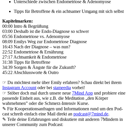
Unterschiede zwischen Endometriose & Adenomyose
Tipps für Betroffene & ein achtsamer Umgang mit sich selbst
Kapitelmarken:
00:00 Intro & Begrüßung
03:00 Deshalb ist die Endo-Diagnose so schwer
05:56 Endometriose vs. Adenomyose
08:09 Emilys Weg zur Endometriose Diagnose
16:43 Nach der Diagnose – was nun?
22:52 Endometriose & Ernährung
27:17 Achtsamkeit & Endometriose
31:38 Tipps für Betroffene
34:39 Sorgen & Ängste für die Zukunft?
45:22 Abschlussworte & Outro
☞ Du möchtest mehr über Emily erfahren? Schau direkt bei ihrem
Instagram Account
oder bei
stameedia
vorbei!
☞ Stöber doch mal durch unsere neue
7Mind App
und probiere eine
passende Einheit aus, wie z.B. die Meditation „den Körper
wahrnehmen” oder die Schmerz-Intensiv Kurse.
✎ Für Koope­ra­ti­ons­an­fra­gen und Infor­ma­tio­nen rund um den Pod­
cast schreib ein­fach eine Mail direkt an
podcast@7mind.de
.
✎ Teile deine Erfahrungen und diskutiere mit anderen 7Mindern in
unserer Community zum Podcast: