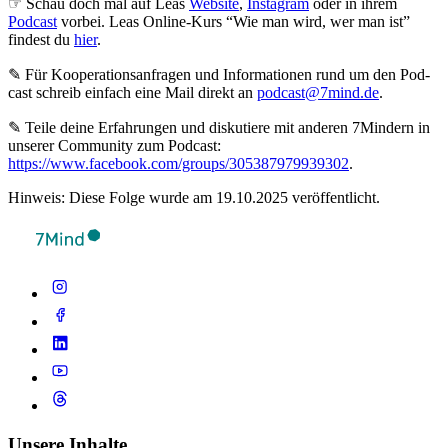
☞ Schau doch mal auf Leas
Website
,
Instagram
oder in ihrem
Podcast
vorbei. Leas Online-Kurs “Wie man wird, wer man ist”
findest du
hier
.
✎ Für Koope­ra­ti­ons­an­fra­gen und Infor­ma­tio­nen rund um den Pod­
cast schreib ein­fach eine Mail direkt an
podcast@7mind.de
.
✎ Teile deine Erfahrungen und diskutiere mit anderen 7Mindern in
unserer Community zum Podcast:
https://www.facebook.com/groups/305387979939302
.
Hinweis: Diese Folge wurde am 19.10.2025 veröffentlicht.
Unsere Inhalte