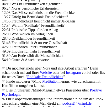
04:19 Was ist Freundlichkeit eigentlich?
06:24 Noras persönliche Erfahrungen
12:08 Das Missverständnis um die Freundlichkeit
13:27 Erfolg im Beruf dank Freundlichkeit?
14:36 Freundlichkeit heißt nicht immer Ja-Sagen
17:34 Warum “Radikale” Freundlichkeit?
22:31 Praktische Tipps für den Alltag
26:00 Wohlwollen im Alltag üben
28:40 Dreiklang der Freundlichkeit
31:46 Freundlichkeit & unsere Gesellschaft
42:29 Freundlich unter Freund:innen
49:09 Impulse für mehr Freundlichkeit
51:30 Am Ende zählt die Menschlichkeit
54:19 Outro & Abschlussworte
☞ Du möchtest mehr über Nora und ihre Arbeit erfahren? Dann
schau doch mal auf ihrer
Website
oder bei
Instagram
vorbei oder lies
ihr neues Buch "
Radikale Freundlichkeit
".
☞ Finde mit dieser 7Mind
Meditation
heraus, wie du achtsam mit
Konflikten umgehen kannst.
☞ Lies in unserem 7Mind-Magazin etwas Passendes über
Positive
Psychologie
.
✎ Für Koope­ra­ti­ons­an­fra­gen und Infor­ma­tio­nen rund um den Pod­
cast schreib ein­fach eine Mail direkt an
podcast@7mind.de
.